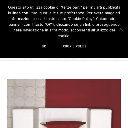
Questo sito utilizza cookie di “terze parti” per inviarti pubblicità
in linea con i tuoi gusti e le tue preferenze. Per avere maggiori
F
I
a
n
informazioni clicca il tasto a lato "Cookie Policy". Chiudendo il
c
s
banner (con il tasto "OK"), cliccando su un link o proseguendo
e
t
b
a
nella navigazione in altra modo, acconsenti all'utilizzo dei
o
g
SEARCH
cookie.
o
r
106 RESULTS
k
a
m
tappeti
OK
COOKIE POLICY