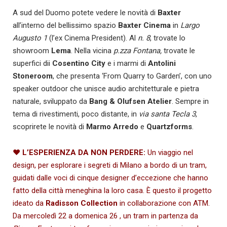
A sud del Duomo potete vedere le novità di
Baxter
all’interno del bellissimo spazio
Baxter Cinema
in
Largo
Augusto 1
(l’ex Cinema President). Al
n. 8
, trovate lo
showroom
Lema
. Nella vicina
p.zza Fontana,
trovate le
superfici dii
Cosentino City
e i marmi di
Antolini
Stoneroom
, che presenta ‘From Quarry to Garden’, con uno
speaker outdoor che unisce audio architetturale e pietra
naturale, sviluppato da
Bang & Olufsen Atelier
. Sempre in
tema di rivestimenti, poco distante, in
via santa Tecla 3
,
scoprirete le novità di
Marmo Arredo
e
Quartzforms
.
♥
L’ESPERIENZA DA NON PERDERE:
Un viaggio nel
design, per esplorare i segreti di Milano a bordo di un tram,
guidati dalle voci di cinque designer d’eccezione che hanno
fatto della città meneghina la loro casa. È questo il progetto
ideato da
Radisson Collection
in collaborazione con ATM.
Da mercoledì 22 a domenica 26 , un tram in partenza da