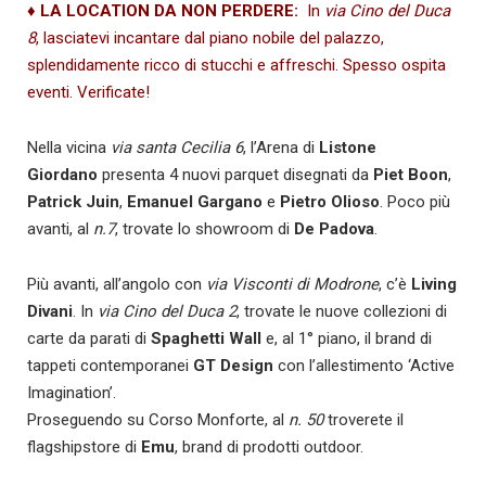
♦ LA LOCATION DA NON PERDERE
:
In
via Cino del Duca
8
, lasciatevi incantare dal piano nobile del palazzo,
splendidamente ricco di stucchi e affreschi. Spesso ospita
eventi. Verificate!
Nella vicina
via santa Cecilia 6
, l’Arena di
Listone
Giordano
presenta 4 nuovi parquet disegnati da
Piet Boon
,
Patrick Juin
,
Emanuel Gargano
e
Pietro Olioso
. Poco più
avanti, al
n.7
, trovate lo showroom di
De Padova
.
Più avanti, all’angolo con
via Visconti di Modrone
, c’è
Living
Divani
. In
via Cino del Duca 2
, trovate le nuove collezioni di
carte da parati di
Spaghetti Wall
e, al 1° piano, il brand di
tappeti contemporanei
GT Design
con l’allestimento ‘Active
Imagination’.
Proseguendo su Corso Monforte, al
n. 50
troverete il
flagshipstore di
Emu
, brand di prodotti outdoor.