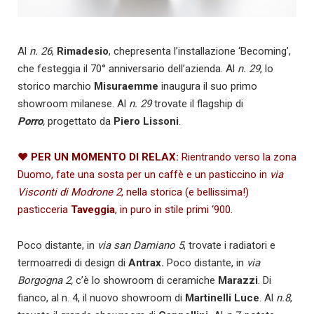
Al
n. 26
,
Rimadesio
, chepresenta l’installazione ‘Becoming’,
che festeggia il 70° anniversario dell’azienda. Al
n. 29
, lo
storico marchio
Misuraemme
inaugura il suo primo
showroom milanese.
Al
n. 29
trovate il flagship di
Porro
,
progettato da
Piero Lissoni
.
♥
PER UN MOMENTO DI RELAX:
Rientrando verso la zona
Duomo, fate una sosta per un caffè e un pasticcino in
via
Visconti di Modrone
2
, nella storica (e bellissima!)
pasticceria
Taveggia
, in puro in stile primi ‘900.
Poco distante, in
via san Damiano 5
, trovate i radiatori e
termoarredi di design di
Antrax.
Poco distante, in
via
Borgogna 2,
c’è lo showroom di ceramiche
Marazzi
. Di
fianco, al n. 4, il nuovo showroom di
Martinelli Luce
. Al
n.8
,