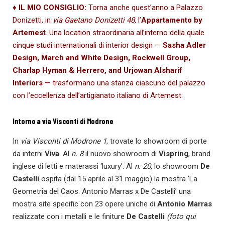
♦ IL MIO CONSIGLIO
:
Torna anche quest’anno a Palazzo
Donizetti, in
via Gaetano Donizetti 48,
l
’
Appartamento by
Artemest
. Una location straordinaria all’interno della quale
cinque studi internationali di interior design —
Sasha Adler
Design, March and White Design, Rockwell Group,
Charlap Hyman & Herrero, and Urjowan Alsharif
Interiors
— trasformano una stanza ciascuno del palazzo
con l’eccellenza dell’artigianato italiano di Artemest.
Intorno a via Visconti di Modrone
In
via Visconti di Modrone 1
, trovate lo showroom di porte
da interni
Viva
. Al
n. 8
il nuovo showroom di
Vispring
, brand
inglese di letti e materassi ‘luxury’. Al
n. 20,
lo showroom
De
Castelli
ospita (dal 15 aprile al 31 maggio) la mostra ‘La
Geometria del Caos. Antonio Marras x De Castelli’ una
mostra site specific con 23 opere uniche di
Antonio Marras
realizzate con i metalli e le finiture
De Castelli
(foto qui