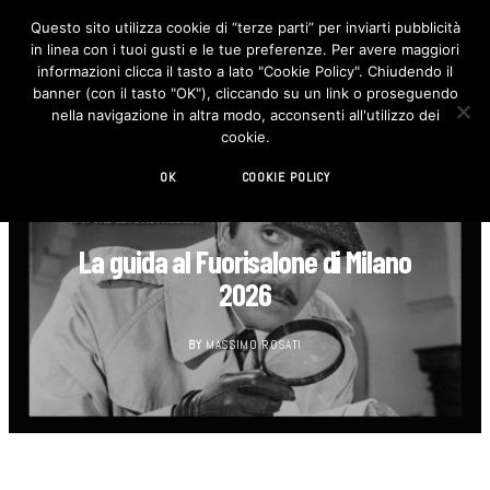
Questo sito utilizza cookie di “terze parti” per inviarti pubblicità
in linea con i tuoi gusti e le tue preferenze. Per avere maggiori
F
I
a
n
informazioni clicca il tasto a lato "Cookie Policy". Chiudendo il
c
s
banner (con il tasto "OK"), cliccando su un link o proseguendo
e
t
b
a
nella navigazione in altra modo, acconsenti all'utilizzo dei
o
g
cookie.
o
r
k
a
m
OK
COOKIE POLICY
DESIGN
La guida al Fuorisalone di Milano
2026
BY
MASSIMO ROSATI