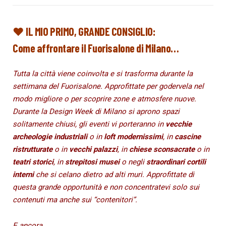
♥ IL MIO PRIMO, GRANDE CONSIGLIO:
Come affrontare il Fuorisalone di Milano…
Tutta la città viene coinvolta e si trasforma durante la
settimana del Fuorisalone. Approfittate per godervela nel
modo migliore o per scoprire zone e atmosfere nuove.
Durante la Design Week di Milano si aprono spazi
solitamente chiusi, gli eventi vi porteranno in
vecchie
archeologie industriali
o in
loft modernissimi
, in
cascine
ristrutturate
o in
vecchi palazzi
, in
chiese sconsacrate
o in
teatri storici
, in
strepitosi musei
o negli
straordinari cortili
interni
che si celano dietro ad alti muri. Approfittate di
questa grande opportunità e non concentratevi solo sui
contenuti ma anche sui “contenitori”.
E ancora.