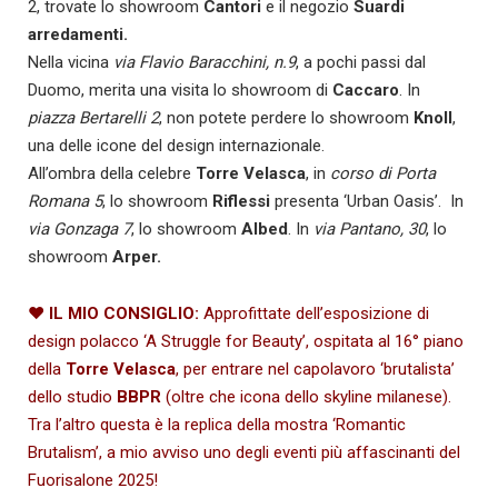
2, trovate lo showroom
Cantori
e il negozio
Suardi
arredamenti.
Nella vicina
via Flavio Baracchini, n.9
, a pochi passi dal
Duomo, merita una visita lo showroom di
Caccaro
. In
piazza Bertarelli 2
, non potete perdere lo showroom
Knoll
,
una delle icone del design internazionale.
All’ombra della celebre
Torre Velasca
, in
corso di Porta
Romana 5
, lo showroom
Riflessi
presenta ‘Urban Oasis’. In
via Gonzaga 7
, lo showroom
Albed
. In
via Pantano, 30
, lo
showroom
Arper.
♥
IL MIO CONSIGLIO:
Approfitta
te dell’esposizione di
design polacco ‘A Struggle for Beauty’, ospitata al 16° piano
della
Torre Velasca
, per entrare nel capolavoro ‘brutalista’
dello studio
BBPR
(oltre che icona dello skyline milanese).
Tra l’altro questa è la replica della mostra ‘Romantic
Brutalism’, a mio avviso uno degli eventi più affascinanti del
Fuorisalone
2025!