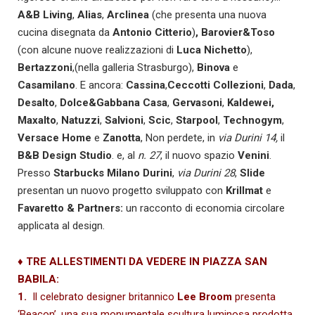
A&B Living
,
Alias
,
Arclinea
(che presenta una nuova
cucina disegnata da
Antonio Citterio
)
,
Barovier&Toso
(con alcune nuove realizzazioni di
Luca Nichetto
),
Bertazzoni
,(nella galleria Strasburgo),
Binova
e
Casamilano
. E ancora:
Cassina
,
Ceccotti
Collezioni
,
Dada
,
Desalto
,
Dolce&Gabbana Casa
,
Gervasoni
,
Kaldewei,
Maxalto
,
Natuzzi
,
Salvioni
,
Scic
,
Starpool
,
Technogym
,
Versace Home
e
Zanotta
, Non perdete, in
via Durini 14,
il
B&B Design Studio
. e, al
n. 27
, il nuovo spazio
Venini
.
Presso
Starbucks Milano Durini
,
via Durini 28
,
Slide
presentan un nuovo progetto sviluppato con
Krillmat
e
Favaretto & Partners:
un racconto di economia circolare
applicata al design.
♦
TRE ALLESTIMENTI DA VEDERE IN PIAZZA SAN
BABILA:
1.
Il celebrato designer britannico
Lee Broom
presenta
‘Beacon’, una sua monumentale scultura luminosa prodotta