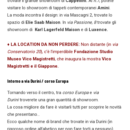
trovate il grande showroom di
Cappellini.
Al
n.7
, potete
visitare lo showroom di tappeti contemporanei
Amini
.
La moda incontra il design: in via Mascagni 2, trovate lo
spazio di
Elie Saab Maison
. In
via Passione, 8
trovate gli
showroom di
Karl Lagerfeld Maison
e di
Luxence.
♦ LA LOCATION DA NON PERDERE
:
Non distante (in
via
Conservatorio 20
), c’è l’imperdibile
Fondazione Studio
Museo Vico Magistretti
, che inaugura la mostra
Vico
Magistretti
e il
Giappone.
Intorno a via Durini / corso Europa
Tornando verso il centro, tra
corso Europa
e
via
Durini
troverete una gran quantità di showroom.
La cosa migliore da fare è visitarli tutti per scoprire le novità
che presentano…
Ecco qualche nome di brand che trovate in via Durini (in
rigoroso ordine alfabetico per non fare torti a nessuno)…