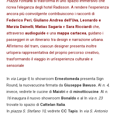
Piazza Fontan
a si trasforma in uno spazio immersivo che
ricrea l’eleganza degli hotel Radisson. A rendere l’esperienza
ancora più coinvolgente contribuiscono i racconti di
Federico Peri
,
Giuliano Andrea dell’Uva
,
Leonardo e
Marzia Dainelli
,
Matias Sagaría
e
Sara Ricciardi
che,
attraverso
audioguide
e una
mappa cartacea
, guidano i
passeggeri in un itinerario tra design e narrazione urbana.
All’interno del tram, ciascun designer presenta inoltre
un’opera rappresentativa del proprio percorso creativo,
trasformando il viaggio in un’esperienza culturale e
sensoriale
In
via Larga 9
, lo showroom
Ernestomeda
presenta Sign
Round, la nuovacucina firmata da
Giuseppe Bavuso.
Al
n. 4
,
invece, vedrete le cucine di
Maistri
e di
minotticucine
. Al
n.
16
inaugura il nuovo showroom
Bonaldo
e al In
via n. 23
trovate lo spazio di
Cattelan Italia
.
In
piazza S. Stefano 10
, vedrete
CC Tapis
. In
via S. Antonio