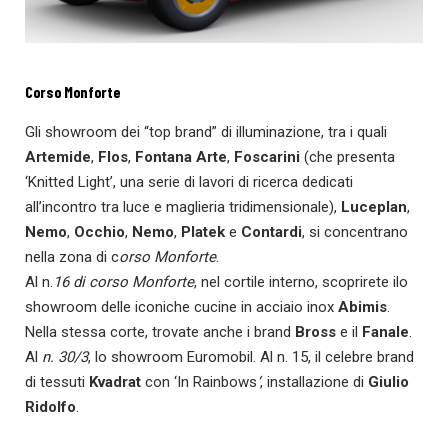
Corso Monforte
Gli showroom dei “top brand” di illuminazione, tra i quali
Artemide
,
Flos
,
Fontana Arte
,
Foscarini
(che presenta
‘Knitted Light’, una serie di lavori di ricerca dedicati
all’incontro tra luce e maglieria tridimensionale),
Luceplan
,
Nemo
,
Occhio
,
Nemo
,
Platek
e
Contardi
, si concentrano
nella zona di c
orso Monforte
.
Al n.
16 di corso Monforte
, nel cortile interno, scoprirete ilo
showroom delle iconiche cucine in acciaio inox
Abimis
.
Nella stessa corte, trovate anche i brand
Bross
e il
Fanale
.
Al
n. 30/3
, lo showroom Euromobil. Al n. 15, il celebre brand
di tessuti
Kvadrat
con ‘In Rainbows
‘
, installazione di
Giulio
Ridolfo
.