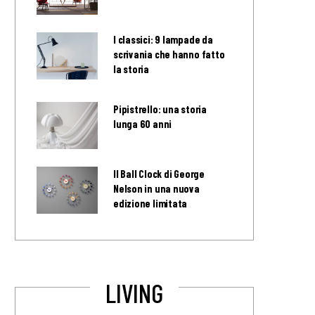
I classici: 9 lampade da
scrivania che hanno fatto
la storia
Pipistrello: una storia
lunga 60 anni
Il Ball Clock di George
Nelson in una nuova
edizione limitata
LIVING