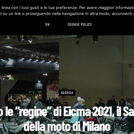
in linea con i tuoi gusti e le tue preferenze. Per avere maggiori informazio
DESIGN
LIVING
HI-TECH
CHI SIAMO
o su un link o proseguendo nella navigazione in altra modo, acconsenti al
OK
COOKIE POLICY
AGENDA
 le “regine” di Eicma 2021, il S
della moto di Milano