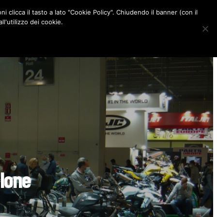
ni clicca il tasto a lato "Cookie Policy". Chiudendo il banner (con il
CONTATTI
l'utilizzo dei cookie.
F
I
P
L
a
n
i
i
c
s
n
n
e
t
t
k
b
a
e
e
o
g
r
d
o
r
e
I
k
a
s
n
m
t
alone