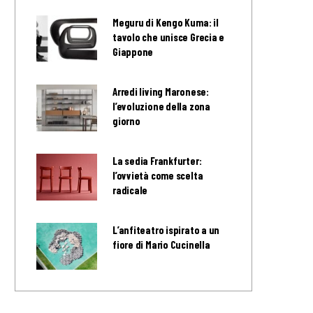
Meguru di Kengo Kuma: il
tavolo che unisce Grecia e
Giappone
Arredi living Maronese:
l’evoluzione della zona
giorno
La sedia Frankfurter:
l’ovvietà come scelta
radicale
L’anfiteatro ispirato a un
fiore di Mario Cucinella