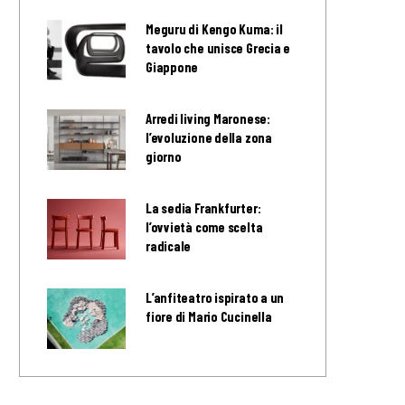
Meguru di Kengo Kuma: il
tavolo che unisce Grecia e
Giappone
Arredi living Maronese:
l’evoluzione della zona
giorno
La sedia Frankfurter:
l’ovvietà come scelta
radicale
L’anfiteatro ispirato a un
fiore di Mario Cucinella