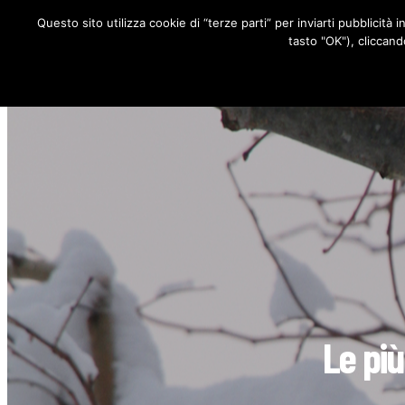
Questo sito utilizza cookie di “terze parti” per inviarti pubblicità 
RUBRICHE
tasto "OK"), cliccand
Le più