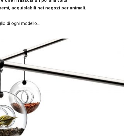
 che li rilascia un po’ alla volta.
emi, acquistabili nei negozi per animali.
lio di ogni modello…