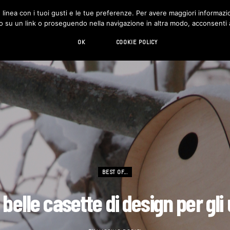
in linea con i tuoi gusti e le tue preferenze. Per avere maggiori informazio
DESIGN
LIVING
HI-TECH
CHI SIAMO
o su un link o proseguendo nella navigazione in altra modo, acconsenti al
OK
COOKIE POLICY
BEST OF...
 belle casette di design per gli 