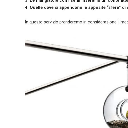
3. Le mangiatoie con i semi inseriti in un contenitore
4. Quelle dove si appendono le apposite “sfere” di s
In questo servizio prenderemo in considerazione il meg