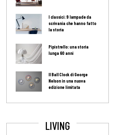
I classici: 9 lampade da
scrivania che hanno fatto
la storia
Pipistrello: una storia
lunga 60 anni
Il Ball Clock di George
Nelson in una nuova
edizione limitata
LIVING