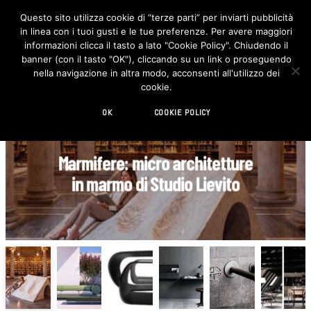
Questo sito utilizza cookie di “terze parti” per inviarti pubblicità
in linea con i tuoi gusti e le tue preferenze. Per avere maggiori
F
I
a
n
informazioni clicca il tasto a lato "Cookie Policy". Chiudendo il
c
s
banner (con il tasto "OK"), cliccando su un link o proseguendo
e
t
b
a
nella navigazione in altra modo, acconsenti all'utilizzo dei
o
g
cookie.
o
r
k
a
m
OK
COOKIE POLICY
DESIGN
Il divano outdoor RHOR di Lyxo