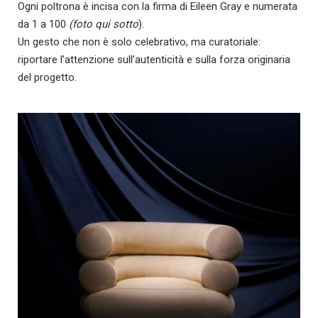
Ogni poltrona è incisa con la firma di Eileen Gray e numerata
da 1 a 100
(foto qui sotto
).
Un gesto che non è solo celebrativo, ma curatoriale:
riportare l’attenzione sull’autenticità e sulla forza originaria
del progetto.