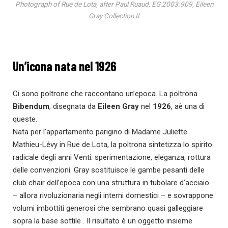
Photograph of Rue de Lota, after Paul Ruaud, EG:2003.909, Eileen
Gray Collection II
Un’icona nata nel 1926
Ci sono poltrone che raccontano un’epoca. La poltrona
Bibendum
, disegnata da
Eileen Gray
nel
1926
, aè una di
queste.
Nata per l’appartamento parigino di Madame Juliette
Mathieu-Lévy in Rue de Lota, la poltrona sintetizza lo spirito
radicale degli anni Venti: sperimentazione, eleganza, rottura
delle convenzioni. Gray sostituisce le gambe pesanti delle
club chair dell’epoca con una struttura in tubolare d’acciaio
– allora rivoluzionaria negli interni domestici – e sovrappone
volumi imbottiti generosi che sembrano quasi galleggiare
sopra la base sottile . Il risultato è un oggetto insieme