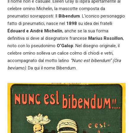
Il nome non è casuale. Eileen Gray si ispira apertamente al
celebre omino Michelin, la mascotte composta da
pneumatici sovrapposti: Il
Bibendum
. L’iconico personaggio
fatto di pneumatici, nasce nel
1898
su idea dei fratelli
Édouard e André Michelin
, anche se la sua forma
definitiva si deve al disegnatore francese
Marius Rossillon
,
noto con lo pseudonimo
O’Galop
. Nel disegno originale, il
celebre omino solleva un calice colmo di chiodi e vetri,
accompagnato dal motto latino
“Nunc est bibendum” (Ora
beviamo)
. Da qui il nome Bibendum.