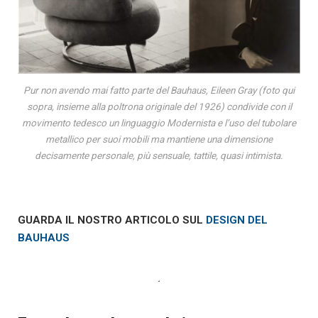
Pur non avendo mai fatto parte del Bauhaus, Eileen Gray (foto qui
sopra, insieme alla poltrona originale del 1926) condivide con il
movimento tedesco un linguaggio Modernista e l’uso del tubolare
metallico per suoi mobili ma mantiene una dimensione
decisamente personale, più sensuale, tattile, quasi intimista.
GUARDA IL NOSTRO ARTICOLO SUL
DESIGN DEL
BAUHAUS
.