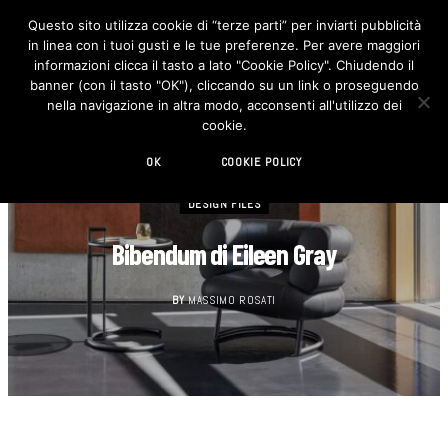
Questo sito utilizza cookie di “terze parti” per inviarti pubblicità
in linea con i tuoi gusti e le tue preferenze. Per avere maggiori
F
I
a
n
informazioni clicca il tasto a lato "Cookie Policy". Chiudendo il
c
s
banner (con il tasto "OK"), cliccando su un link o proseguendo
e
t
b
a
nella navigazione in altra modo, acconsenti all'utilizzo dei
o
g
cookie.
o
r
k
a
m
OK
COOKIE POLICY
DESIGN FILES
Bibendum di Eileen Gray
BY
MASSIMO ROSATI