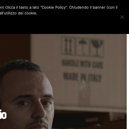
ni clicca il tasto a lato "Cookie Policy". Chiudendo il banner (con il
CONTATTI
l'utilizzo dei cookie.
F
I
P
L
a
n
i
i
c
s
n
n
e
t
t
k
b
a
e
e
o
g
r
d
o
r
e
I
k
a
s
n
m
t
io