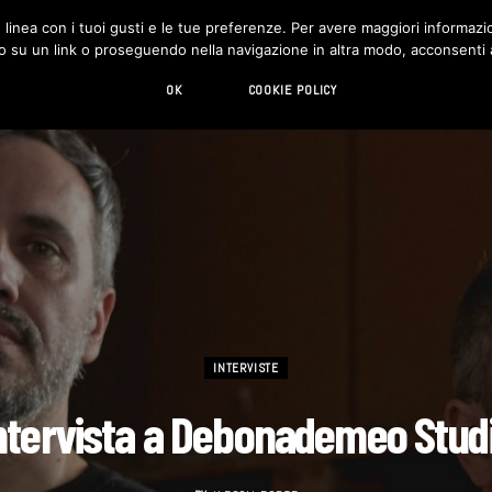
in linea con i tuoi gusti e le tue preferenze. Per avere maggiori informazio
DESIGN
LIVING
HI-TECH
CHI SIAMO
o su un link o proseguendo nella navigazione in altra modo, acconsenti al
OK
COOKIE POLICY
INTERVISTE
ntervista a Debonademeo Stud