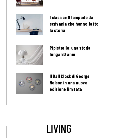
I classici: 9 lampade da
scrivania che hanno fatto
la storia
Pipistrello: una storia
lunga 60 anni
Il Ball Clock di George
Nelson in una nuova
edizione limitata
LIVING