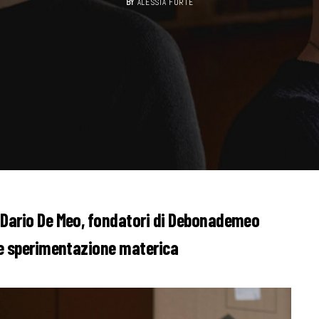
BY
ALESSIA FORTE
e Dario De Meo, fondatori di Debonademeo
i e sperimentazione materica