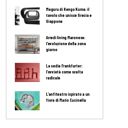
Meguru di Kengo Kuma: il
tavolo che unisce Grecia e
Giappone
Arredi living Maronese:
l’evoluzione della zona
giorno
La sedia Frankfurter:
l’ovvietà come scelta
radicale
L’anfiteatro ispirato a un
fiore di Mario Cucinella