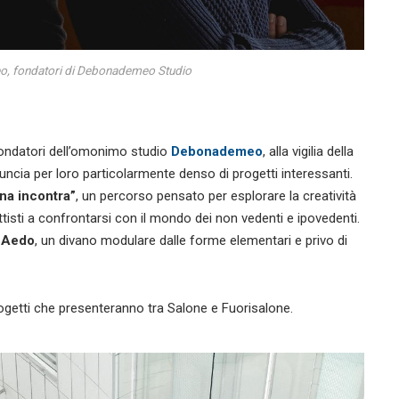
o, fondatori di Debonademeo Studio
fondatori dell’omonimo studio
Debonademeo
, alla vigilia della
ncia per loro particolarmente denso di progetti interessanti.
na incontra”
, un percorso pensato per esplorare la creatività
ttisti a confrontarsi con il mondo dei non vedenti e ipovedenti.
i
Aedo
, un divano modulare dalle forme elementari e privo di
ogetti che presenteranno tra Salone e Fuorisalone.