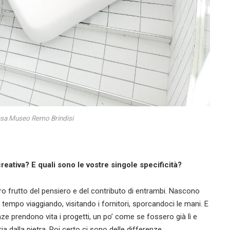
sa Museo Remo Brindisi
eativa? E quali sono le vostre singole specificità?
o frutto del pensiero e del contributo di entrambi. Nascono
empo viaggiando, visitando i fornitori, sporcandoci le mani. E
nze prendono vita i progetti, un po’ come se fossero già lì e
 dalla pietra. Poi certo ci sono delle differenze