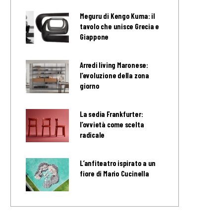
Meguru di Kengo Kuma: il
tavolo che unisce Grecia e
Giappone
Arredi living Maronese:
l’evoluzione della zona
giorno
La sedia Frankfurter:
l’ovvietà come scelta
radicale
L’anfiteatro ispirato a un
fiore di Mario Cucinella