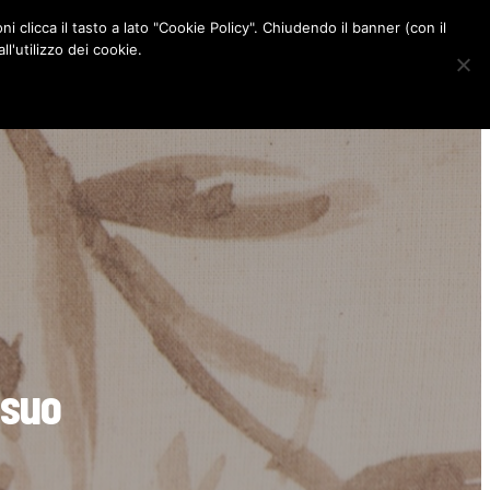
ni clicca il tasto a lato "Cookie Policy". Chiudendo il banner (con il
CONTATTI
l'utilizzo dei cookie.
F
I
P
L
a
n
i
i
c
s
n
n
e
t
t
k
b
a
e
e
o
g
r
d
o
r
e
I
k
a
s
n
m
t
 suo