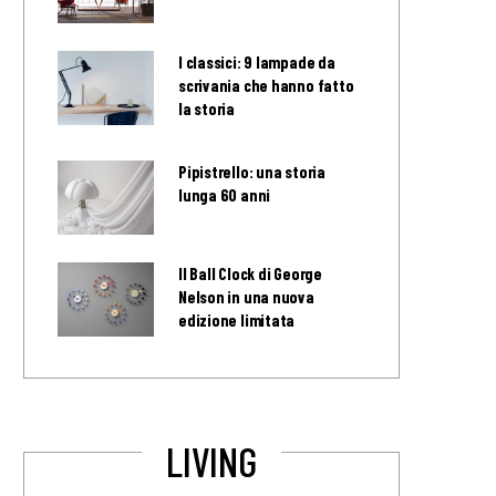
I classici: 9 lampade da
scrivania che hanno fatto
la storia
Pipistrello: una storia
lunga 60 anni
Il Ball Clock di George
Nelson in una nuova
edizione limitata
LIVING