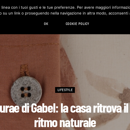
in linea con i tuoi gusti e le tue preferenze. Per avere maggiori informazio
DESIGN
LIVING
HI-TECH
CHI SIAMO
o su un link o proseguendo nella navigazione in altra modo, acconsenti al
OK
COOKIE POLICY
LIFESTYLE
urae di Gabel: la casa ritrova il
ritmo naturale