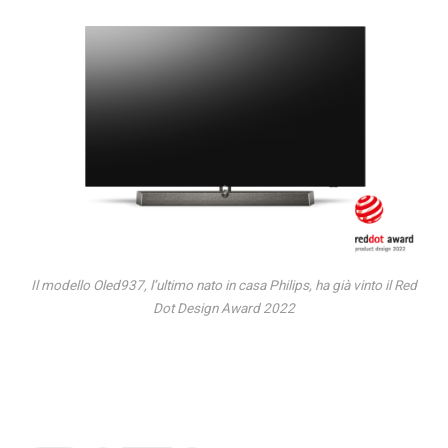
Il modello Oled937, l’ultimo nato in casa Philips, ha già vinto il Red
Dot Design Award 2022