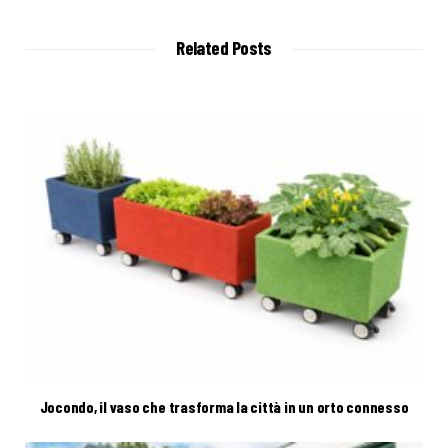
s
i
t
Related Posts
e
Jocondo, il vaso che trasforma la città in un orto connesso