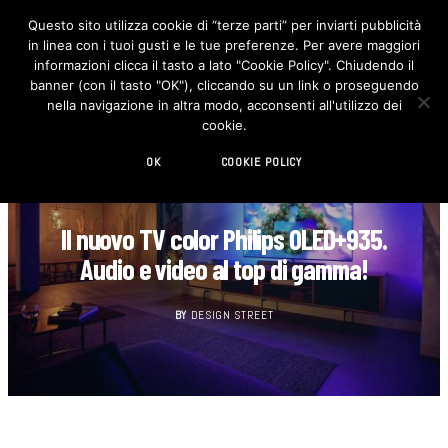
Questo sito utilizza cookie di “terze parti” per inviarti pubblicità
in linea con i tuoi gusti e le tue preferenze. Per avere maggiori
F
I
a
n
informazioni clicca il tasto a lato "Cookie Policy". Chiudendo il
c
s
banner (con il tasto "OK"), cliccando su un link o proseguendo
e
t
b
a
nella navigazione in altra modo, acconsenti all'utilizzo dei
o
g
cookie.
o
r
k
a
m
OK
COOKIE POLICY
CASA
Il nuovo TV color Philips OLED+935.
Audio e video al top di gamma!
BY
DESIGN STREET