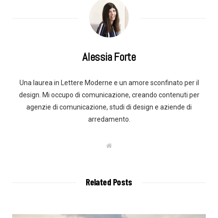
Alessia Forte
Una laurea in Lettere Moderne e un amore sconfinato per il
design. Mi occupo di comunicazione, creando contenuti per
agenzie di comunicazione, studi di design e aziende di
arredamento.
W
e
b
s
i
t
Related Posts
e