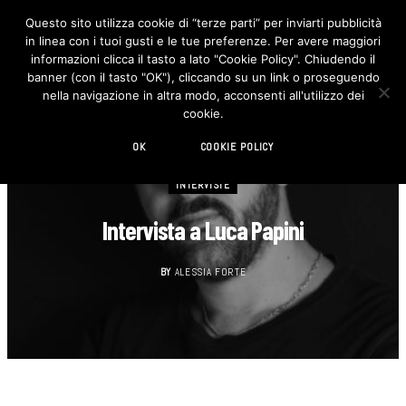
Questo sito utilizza cookie di “terze parti” per inviarti pubblicità
in linea con i tuoi gusti e le tue preferenze. Per avere maggiori
F
I
a
n
informazioni clicca il tasto a lato "Cookie Policy". Chiudendo il
c
s
banner (con il tasto "OK"), cliccando su un link o proseguendo
e
t
b
a
nella navigazione in altra modo, acconsenti all'utilizzo dei
o
g
cookie.
o
r
k
a
m
OK
COOKIE POLICY
INTERVISTE
Intervista a Luca Papini
BY
ALESSIA FORTE