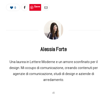
Save
0
Alessia Forte
Una laurea in Lettere Moderne e un amore sconfinato per il
design. Mi occupo di comunicazione, creando contenuti per
agenzie di comunicazione, studi di design e aziende di
arredamento.
W
e
b
s
i