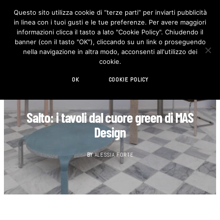
Questo sito utilizza cookie di “terze parti” per inviarti pubblicità
in linea con i tuoi gusti e le tue preferenze. Per avere maggiori
F
I
a
n
informazioni clicca il tasto a lato "Cookie Policy". Chiudendo il
c
s
banner (con il tasto "OK"), cliccando su un link o proseguendo
e
t
b
a
nella navigazione in altra modo, acconsenti all'utilizzo dei
o
g
cookie.
o
r
k
a
m
OK
COOKIE POLICY
DESIGN
Salto: i tavoli dal cuore green di MAS
Design
BY
ALESSIA FORTE