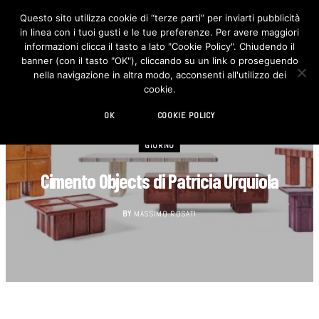
Questo sito utilizza cookie di “terze parti” per inviarti pubblicità
in linea con i tuoi gusti e le tue preferenze. Per avere maggiori
F
I
a
n
informazioni clicca il tasto a lato "Cookie Policy". Chiudendo il
c
s
banner (con il tasto "OK"), cliccando su un link o proseguendo
e
t
b
a
nella navigazione in altra modo, acconsenti all'utilizzo dei
o
g
cookie.
o
r
k
a
m
OK
COOKIE POLICY
GIORNO
Cimento Objects di Patricia Urquiola
BY
MASSIMO ROSATI