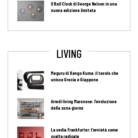
Il Ball Clock di George Nelson in una
nuova edizione limitata
LIVING
Meguru di Kengo Kuma: il tavolo che
unisce Grecia e Giappone
Arredi living Maronese: l’evoluzione
della zona giorno
La sedia Frankfurter: l’ovvietà come
scelta radicale