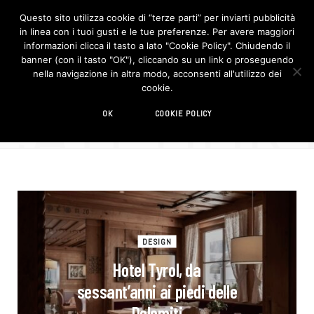
Questo sito utilizza cookie di “terze parti” per inviarti pubblicità
in linea con i tuoi gusti e le tue preferenze. Per avere maggiori
F
I
a
n
informazioni clicca il tasto a lato "Cookie Policy". Chiudendo il
c
s
banner (con il tasto "OK"), cliccando su un link o proseguendo
e
t
b
a
nella navigazione in altra modo, acconsenti all'utilizzo dei
o
g
CATEGOR
cookie.
o
r
CATEGORY
k
a
m
Lifestyle
OK
COOKIE POLICY
DESIGN
Hotel Tyrol, da
sessant’anni ai piedi delle
Dolomiti