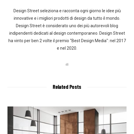
Design Street seleziona e racconta ogni giorno le idee più
innovative e i migliori prodotti di design da tutto il mondo.
Design Street è considerato uno dei più autorevoli blog
indipendenti dedicati al design contemporaneo. Design Street
ha vinto per ben 2 volte il premio "Best Design Media": nel 2017
e nel 2020.
W
e
b
s
i
t
Related Posts
e