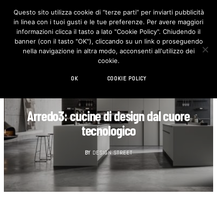
Questo sito utilizza cookie di “terze parti” per inviarti pubblicità
in linea con i tuoi gusti e le tue preferenze. Per avere maggiori
F
I
a
n
informazioni clicca il tasto a lato "Cookie Policy". Chiudendo il
c
s
banner (con il tasto "OK"), cliccando su un link o proseguendo
e
t
b
a
nella navigazione in altra modo, acconsenti all'utilizzo dei
o
g
cookie.
o
r
k
a
m
OK
COOKIE POLICY
CUCINA
Arredo3: cucine di design dal cuore
tecnologico
BY
DESIGN STREET