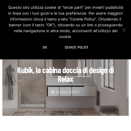
Questo sito utilizza cookie di “terze parti” per inviarti pubblicità
in linea con i tuoi gusti e le tue preferenze. Per avere maggiori
F
I
a
n
informazioni clicca il tasto a lato "Cookie Policy". Chiudendo il
c
s
banner (con il tasto "OK"), cliccando su un link o proseguendo
e
t
b
a
nella navigazione in altra modo, acconsenti all'utilizzo dei
o
g
cookie.
o
r
k
a
m
OK
COOKIE POLICY
BAGNO
Kubik, la cabina doccia di design di
Relax
BY
DESIGN STREET