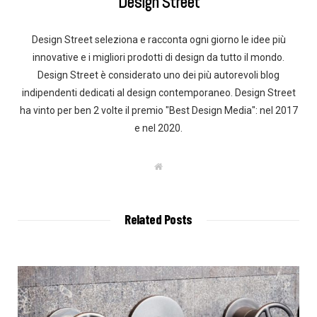
Design Street
Design Street seleziona e racconta ogni giorno le idee più
innovative e i migliori prodotti di design da tutto il mondo.
Design Street è considerato uno dei più autorevoli blog
indipendenti dedicati al design contemporaneo. Design Street
ha vinto per ben 2 volte il premio "Best Design Media": nel 2017
e nel 2020.
W
e
b
s
i
t
Related Posts
e