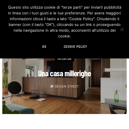
Questo sito utilizza cookie di “terze parti” per inviarti pubblicità
in linea con i tuoi gusti e le tue preferenze. Per avere maggiori
F
I
a
n
informazioni clicca il tasto a lato "Cookie Policy". Chiudendo il
c
s
banner (con il tasto "OK"), cliccando su un link o proseguendo
e
t
b
a
nella navigazione in altra modo, acconsenti all'utilizzo dei
o
g
cookie.
o
r
k
a
m
OK
COOKIE POLICY
INTERIOR
Una casa millerighe
BY
DESIGN STREET