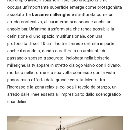
Nell’ampio living, il volume in listellato di legno che ne
occupa un’importante superficie emerge come protagonista
assoluto. La
boiserie millerighe
è strutturata come un
arredo contenitivo, al cui interno si nasconde anche un
angolo bar. Un’anima trasformista che rende possibile la
definizione di uno spazio multifunzionale, con una
profondità di soli 10 cm. Inoltre, l’arredo delimita in parte
anche il corridoio, dando carattere a un ambiente di
passaggio spesso trascurato. Inglobata nella boiserie
millerighe, la tv appare in stretto dialogo visivo con il divano,
morbido nelle forme e a sua volta connesso con la vista
panoramica offerta dalla grande vetrata. Mentre tra
l’ingresso e la zona relax si colloca il tavolo da pranzo, un
arredo dalle linee essenziali impreziosito dallo scenografico
chandelier.