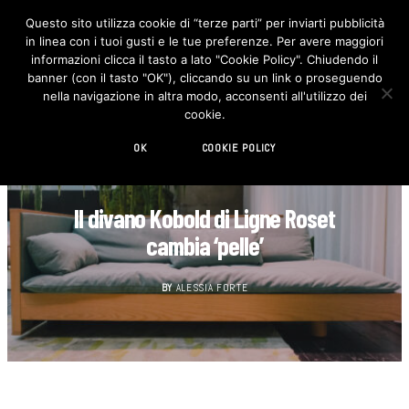
Questo sito utilizza cookie di “terze parti” per inviarti pubblicità
in linea con i tuoi gusti e le tue preferenze. Per avere maggiori
F
I
a
n
informazioni clicca il tasto a lato "Cookie Policy". Chiudendo il
c
s
banner (con il tasto "OK"), cliccando su un link o proseguendo
e
t
b
a
nella navigazione in altra modo, acconsenti all'utilizzo dei
o
g
cookie.
o
r
k
a
m
OK
COOKIE POLICY
DESIGN
Il divano Kobold di Ligne Roset
cambia ‘pelle’
BY
ALESSIA FORTE