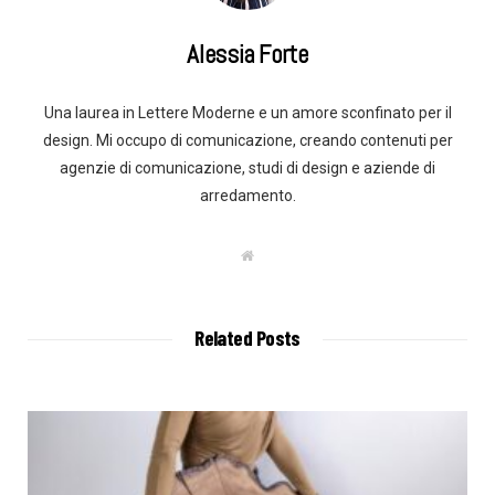
Alessia Forte
Una laurea in Lettere Moderne e un amore sconfinato per il
design. Mi occupo di comunicazione, creando contenuti per
agenzie di comunicazione, studi di design e aziende di
arredamento.
W
e
b
s
i
t
Related Posts
e