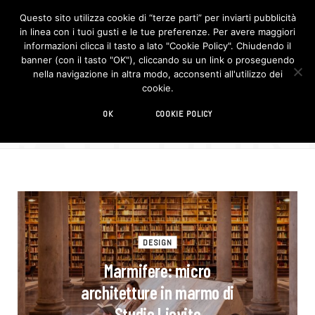
Questo sito utilizza cookie di “terze parti” per inviarti pubblicità
in linea con i tuoi gusti e le tue preferenze. Per avere maggiori
F
I
a
n
informazioni clicca il tasto a lato "Cookie Policy". Chiudendo il
c
s
banner (con il tasto "OK"), cliccando su un link o proseguendo
e
t
b
a
nella navigazione in altra modo, acconsenti all'utilizzo dei
o
g
CATEGOR
cookie.
o
r
CATEGORY
k
a
m
Outdoor
OK
COOKIE POLICY
DESIGN
Marmifere: micro
architetture in marmo di
Studio Lievito