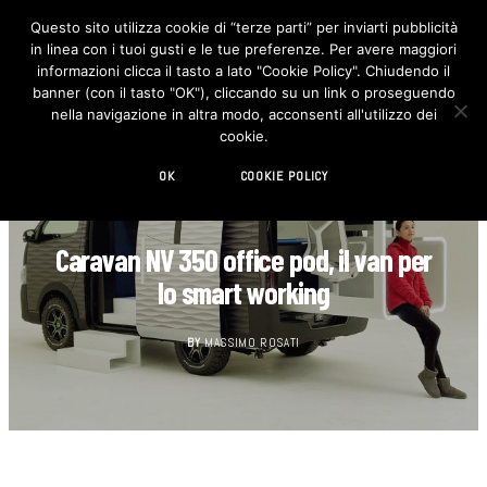
Questo sito utilizza cookie di “terze parti” per inviarti pubblicità
in linea con i tuoi gusti e le tue preferenze. Per avere maggiori
F
I
a
n
informazioni clicca il tasto a lato "Cookie Policy". Chiudendo il
c
s
banner (con il tasto "OK"), cliccando su un link o proseguendo
e
t
b
a
nella navigazione in altra modo, acconsenti all'utilizzo dei
o
g
cookie.
o
r
k
a
m
OK
COOKIE POLICY
AUTOMOTIVE
Caravan NV 350 office pod, il van per
lo smart working
BY
MASSIMO ROSATI