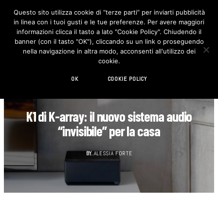
Questo sito utilizza cookie di “terze parti” per inviarti pubblicità
in linea con i tuoi gusti e le tue preferenze. Per avere maggiori
F
I
a
n
informazioni clicca il tasto a lato "Cookie Policy". Chiudendo il
c
s
banner (con il tasto "OK"), cliccando su un link o proseguendo
e
t
b
a
nella navigazione in altra modo, acconsenti all'utilizzo dei
o
g
cookie.
o
r
k
a
m
OK
COOKIE POLICY
CASA
K1 di K-array: il nuovo sistema audio
“invisibile” per la casa
BY
ALESSIA FORTE