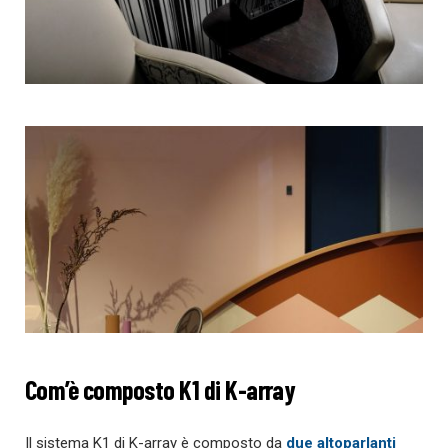
Com’è composto K1 di K-array
Il sistema K1 di K-array è composto da
due altoparlanti