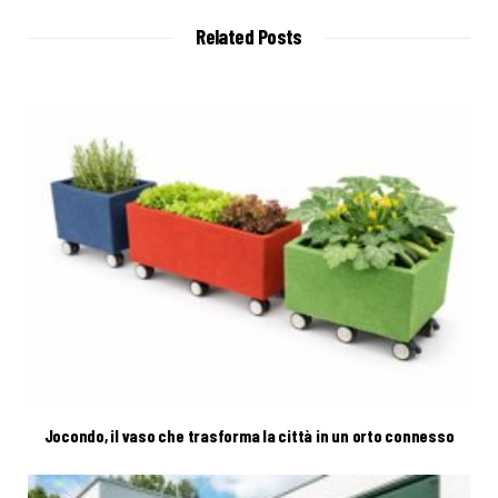
i
t
Related Posts
e
Jocondo, il vaso che trasforma la città in un orto connesso