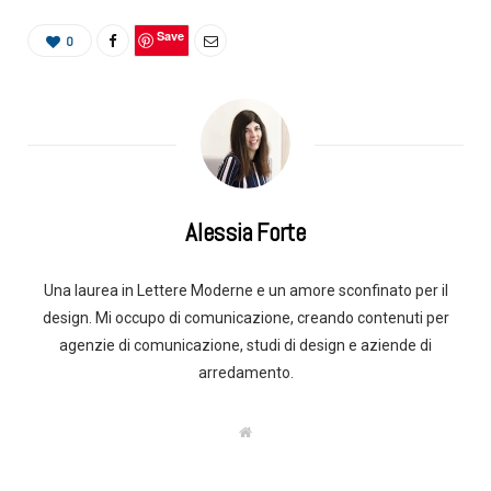
Save
0
Alessia Forte
Una laurea in Lettere Moderne e un amore sconfinato per il
design. Mi occupo di comunicazione, creando contenuti per
agenzie di comunicazione, studi di design e aziende di
arredamento.
W
e
b
s
i