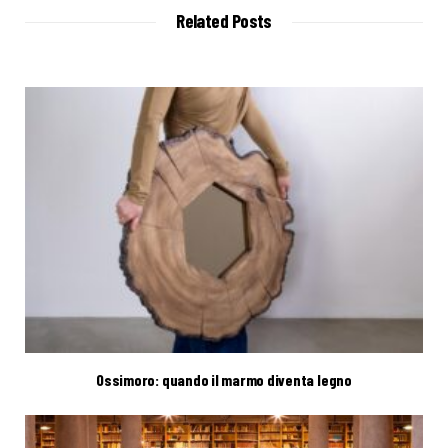
t
Related Posts
e
Ossimoro: quando il marmo diventa legno