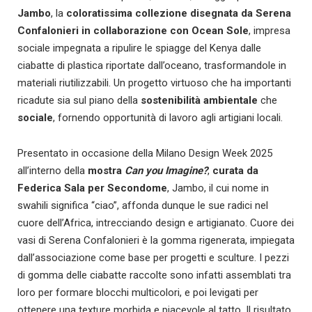
Jambo
, la
coloratissima collezione disegnata da
Serena
Confalonieri
in collaborazione con
Ocean Sole
, impresa
sociale impegnata a ripulire le spiagge del Kenya dalle
ciabatte di plastica riportate dall’oceano, trasformandole in
materiali riutilizzabili. Un progetto virtuoso che ha importanti
ricadute sia sul piano della
sostenibilità ambientale
che
sociale
, fornendo opportunità di lavoro agli artigiani locali.
Presentato in occasione della Milano Design Week 2025
all’interno della
mostra
Can you Imagine?
,
curata da
Federica Sala per Secondome
, Jambo, il cui nome in
swahili significa “ciao”, affonda dunque le sue radici nel
cuore dell’Africa, intrecciando design e artigianato. Cuore dei
vasi di Serena Confalonieri è la gomma rigenerata, impiegata
dall’associazione come base per progetti e sculture. I pezzi
di gomma delle ciabatte raccolte sono infatti assemblati tra
loro per formare blocchi multicolori, e poi levigati per
ottenere una texture morbida e piacevole al tatto. Il risultato