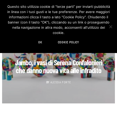
Questo sito utilizza cookie di “terze parti” per inviarti pubblicità
in linea con i tuoi gusti e le tue preferenze. Per avere maggiori
F
I
a
n
informazioni clicca il tasto a lato "Cookie Policy". Chiudendo il
c
s
banner (con il tasto "OK"), cliccando su un link o proseguendo
e
t
b
a
nella navigazione in altra modo, acconsenti all'utilizzo dei
o
g
cookie.
o
r
k
a
m
OK
COOKIE POLICY
DESIGN
Jambo, i vasi di Serena Confalonieri
che danno nuova vita alle infradito
BY
ALESSIA FORTE