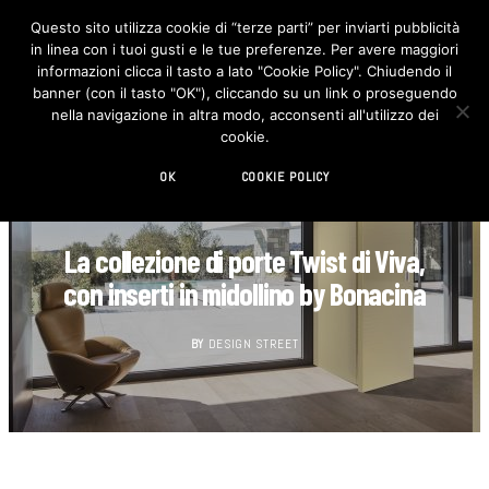
Questo sito utilizza cookie di “terze parti” per inviarti pubblicità
in linea con i tuoi gusti e le tue preferenze. Per avere maggiori
F
I
a
n
informazioni clicca il tasto a lato "Cookie Policy". Chiudendo il
c
s
banner (con il tasto "OK"), cliccando su un link o proseguendo
e
t
b
a
nella navigazione in altra modo, acconsenti all'utilizzo dei
o
g
cookie.
o
r
k
a
m
OK
COOKIE POLICY
DECORAZIONE
La collezione di porte Twist di Viva,
con inserti in midollino by Bonacina
BY
DESIGN STREET