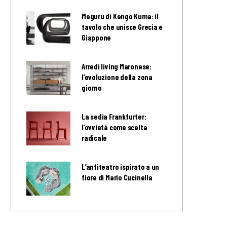
Meguru di Kengo Kuma: il
tavolo che unisce Grecia e
Giappone
Arredi living Maronese:
l’evoluzione della zona
giorno
La sedia Frankfurter:
l’ovvietà come scelta
radicale
L’anfiteatro ispirato a un
fiore di Mario Cucinella