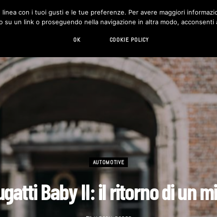
in linea con i tuoi gusti e le tue preferenze. Per avere maggiori informazio
DESIGN
LIVING
HI-TECH
CHI SIAMO
o su un link o proseguendo nella navigazione in altra modo, acconsenti al
OK
COOKIE POLICY
AUTOMOTIVE
gatti Baby II: il ritorno di un m