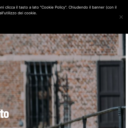
ni clicca il tasto a lato "Cookie Policy". Chiudendo il banner (con il
CONTATTI
l'utilizzo dei cookie.
F
I
P
L
a
n
i
i
c
s
n
n
e
t
t
k
b
a
e
e
o
g
r
d
o
r
e
I
k
a
s
n
m
t
ito