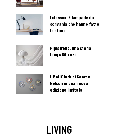
I classici: 9 lampade da
scrivania che hanno fatto
la storia
Pipistrello: una storia
lunga 60 anni
Il Ball Clock di George
Nelson in una nuova
edizione limitata
LIVING