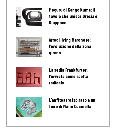
Meguru di Kengo Kuma: il
tavolo che unisce Grecia e
Giappone
Arredi living Maronese:
l’evoluzione della zona
giorno
La sedia Frankfurter:
l’ovvietà come scelta
radicale
L’anfiteatro ispirato a un
fiore di Mario Cucinella