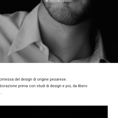
BY
MASSIMO ROSATI
romessa del design di origine pesarese.
borazione prima con studi di design e poi, da libero
o…