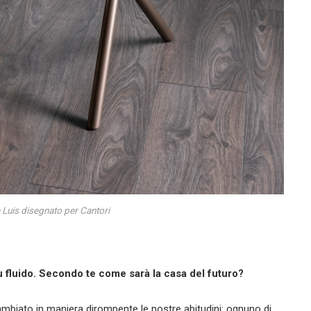
a Luis disegnato per Cantori
ù fluido. Secondo te come sarà la casa del futuro?
biato in maniera dirompente le nostre abitudini: ognuno di