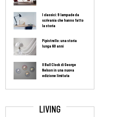
I classici: 9 lampade da
scrivania che hanno fatto
la storia
Pipistrello: una storia
lunga 60 anni
Il Ball Clock di George
Nelson in una nuova
edizione limitata
LIVING