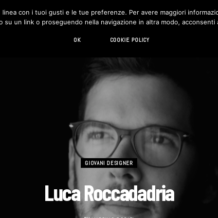
in linea con i tuoi gusti e le tue preferenze. Per avere maggiori informazio
DESIGN
LIVING
HI-TECH
CHI SIAMO
o su un link o proseguendo nella navigazione in altra modo, acconsenti al
OK
COOKIE POLICY
GIOVANI DESIGNER
Luca Roccadadria