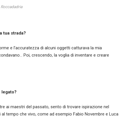
 Roccadadria
a tua strada?
rme e l’accuratezza di alcuni oggetti catturava la mia
rcondavano… Poi, crescendo, la voglia di inventare e creare
ù legato?
re ai maestri del passato, sento di trovare ispirazione nel
 vicini al tempo che vivo, come ad esempio Fabio Novembre e Luca