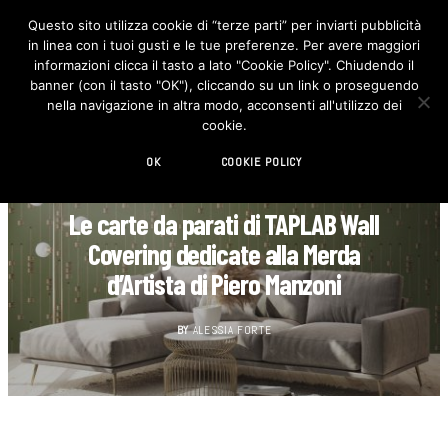
Questo sito utilizza cookie di “terze parti” per inviarti pubblicità
in linea con i tuoi gusti e le tue preferenze. Per avere maggiori
F
I
a
n
informazioni clicca il tasto a lato "Cookie Policy". Chiudendo il
c
s
banner (con il tasto "OK"), cliccando su un link o proseguendo
e
t
b
a
nella navigazione in altra modo, acconsenti all'utilizzo dei
o
g
cookie.
o
r
k
a
m
OK
COOKIE POLICY
DECORAZIONE
Le carte da parati di TAPLAB Wall
Covering dedicate alla Merda
d’Artista di Piero Manzoni
BY
ALESSIA FORTE