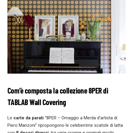
Com’è composta la collezione 8PER di
TABLAB Wall Covering
Le
carte da parati
“8PER – Omaggio a Merda d’artista di
Piero Manzoni” ripropongono le celeberrime scatole di latta
con
8 decori diversi
, tra varie cromie e originali giochi