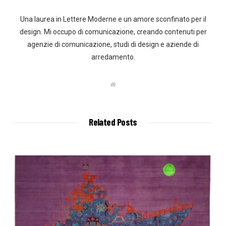
Una laurea in Lettere Moderne e un amore sconfinato per il
design. Mi occupo di comunicazione, creando contenuti per
agenzie di comunicazione, studi di design e aziende di
arredamento.
W
e
b
s
i
t
Related Posts
e