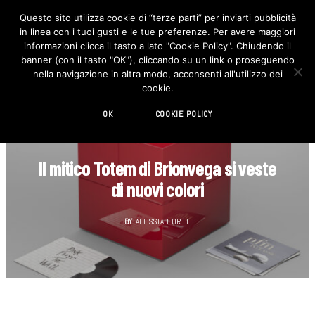
Questo sito utilizza cookie di “terze parti” per inviarti pubblicità
in linea con i tuoi gusti e le tue preferenze. Per avere maggiori
F
I
a
n
informazioni clicca il tasto a lato "Cookie Policy". Chiudendo il
c
s
banner (con il tasto "OK"), cliccando su un link o proseguendo
e
t
b
a
nella navigazione in altra modo, acconsenti all'utilizzo dei
o
g
cookie.
o
r
k
a
m
OK
COOKIE POLICY
DESIGN
Il mitico Totem di Brionvega si veste
di nuovi colori
BY
ALESSIA FORTE