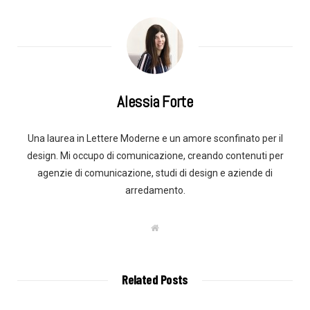
Alessia Forte
Una laurea in Lettere Moderne e un amore sconfinato per il
design. Mi occupo di comunicazione, creando contenuti per
agenzie di comunicazione, studi di design e aziende di
arredamento.
W
e
b
s
i
t
Related Posts
e