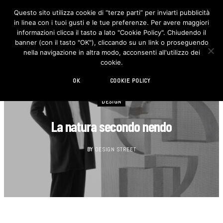
Questo sito utilizza cookie di “terze parti” per inviarti pubblicità
in linea con i tuoi gusti e le tue preferenze. Per avere maggiori
F
I
a
n
informazioni clicca il tasto a lato "Cookie Policy". Chiudendo il
c
s
banner (con il tasto "OK"), cliccando su un link o proseguendo
e
t
b
a
nella navigazione in altra modo, acconsenti all'utilizzo dei
o
g
cookie.
o
r
k
a
m
OK
COOKIE POLICY
DESIGN
La natura secondo nendo
BY
DESIGN STREET