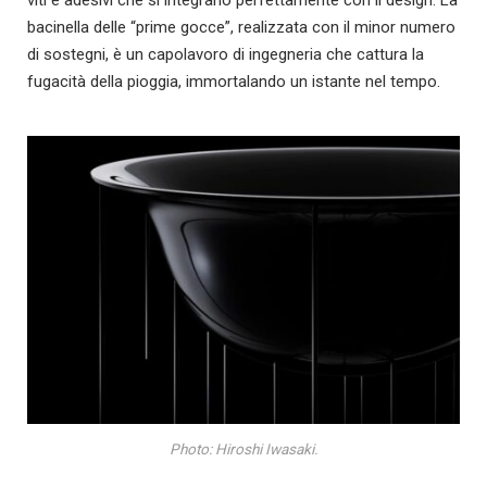
bacinella delle “prime gocce”, realizzata con il minor numero
di sostegni, è un capolavoro di ingegneria che cattura la
fugacità della pioggia, immortalando un istante nel tempo.
Photo: Hiroshi Iwasaki.