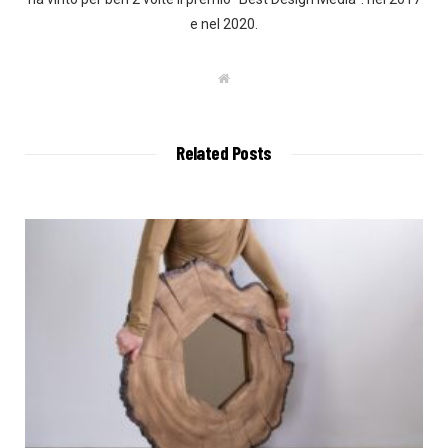
e nel 2020.
W
e
b
s
i
t
Related Posts
e