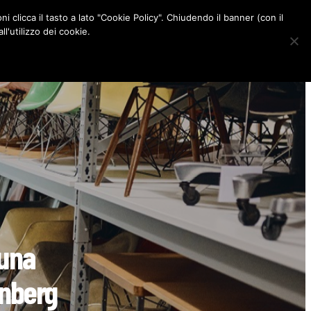
ni clicca il tasto a lato "Cookie Policy". Chiudendo il banner (con il
CONTATTI
l'utilizzo dei cookie.
F
I
P
L
a
n
i
i
c
s
n
n
e
t
t
k
b
a
e
e
o
g
r
d
o
r
e
I
k
a
s
n
m
t
 una
inberg