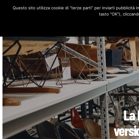
Questo sito utilizza cookie di “terze parti” per inviarti pubblicità 
RUBRICHE
tasto "OK"), cliccand
La 
versi