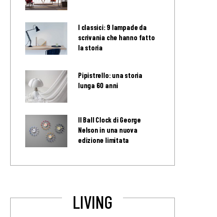
I classici: 9 lampade da
scrivania che hanno fatto
la storia
Pipistrello: una storia
lunga 60 anni
Il Ball Clock di George
Nelson in una nuova
edizione limitata
LIVING