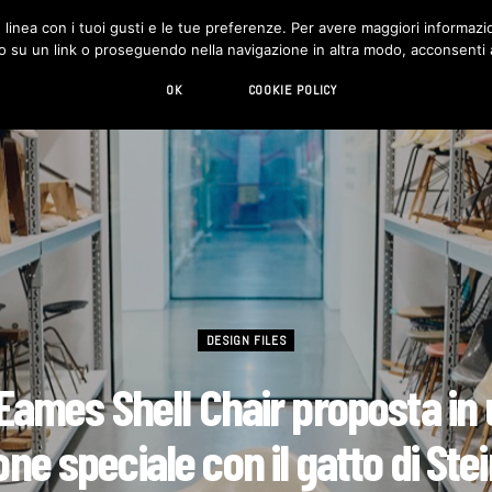
in linea con i tuoi gusti e le tue preferenze. Per avere maggiori informazio
DESIGN
LIVING
HI-TECH
CHI SIAMO
o su un link o proseguendo nella navigazione in altra modo, acconsenti al
OK
COOKIE POLICY
DESIGN FILES
Eames Shell Chair proposta in
one speciale con il gatto di Ste