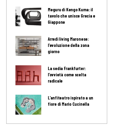
Meguru di Kengo Kuma: il
tavolo che unisce Grecia e
Giappone
Arredi living Maronese:
l’evoluzione della zona
giorno
La sedia Frankfurter:
l’ovvietà come scelta
radicale
L’anfiteatro ispirato a un
fiore di Mario Cucinella