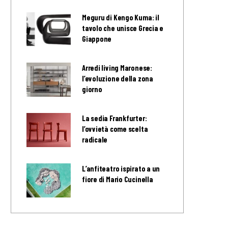
Meguru di Kengo Kuma: il
tavolo che unisce Grecia e
Giappone
Arredi living Maronese:
l’evoluzione della zona
giorno
La sedia Frankfurter:
l’ovvietà come scelta
radicale
L’anfiteatro ispirato a un
fiore di Mario Cucinella