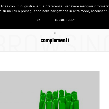
in linea con i tuoi gusti e le tue preferenze. Per avere maggiori informazio
DESIGN
LIVING
HI-TECH
CHI SIAMO
o su un link o proseguendo nella navigazione in altra modo, acconsenti al
OK
COOKIE POLICY
BROWSIN
TAG
complementi