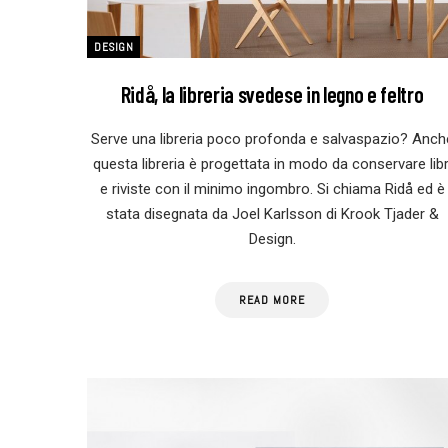
DESIGN
Ridå, la libreria svedese in legno e feltro
Serve una libreria poco profonda e salvaspazio? Anch
questa libreria è progettata in modo da conservare libr
e riviste con il minimo ingombro. Si chiama Ridå ed è
stata disegnata da Joel Karlsson di Krook Tjader &
Design.
READ MORE