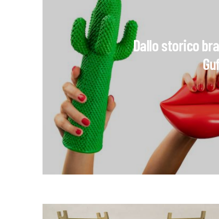
Dallo storico br
Gu