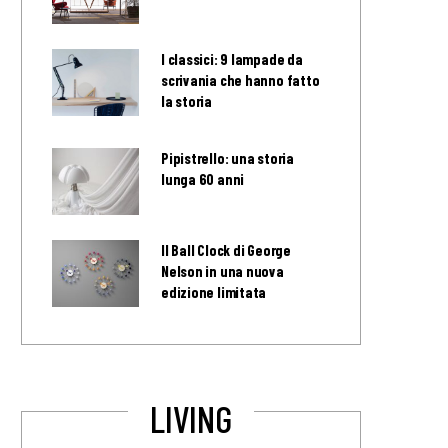
I classici: 9 lampade da
scrivania che hanno fatto
la storia
Pipistrello: una storia
lunga 60 anni
Il Ball Clock di George
Nelson in una nuova
edizione limitata
LIVING