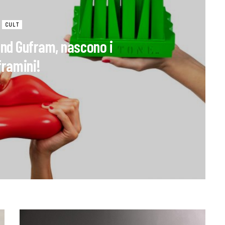
CULT
and Gufram, nascono i
framini!