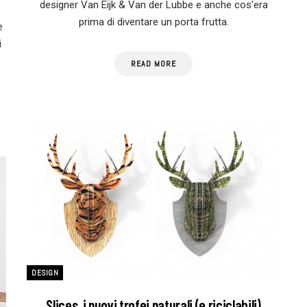
designer Van Eijk & Van der Lubbe e anche cos’era
prima di diventare un porta frutta.
e
i
READ MORE
DESIGN
Slices, i nuovi trofei naturali (e riciclabili)