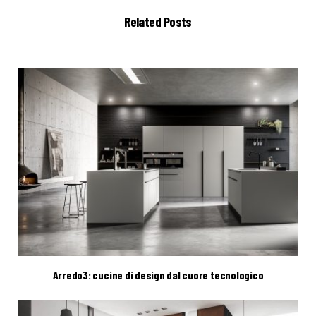
i
t
Related Posts
e
Arredo3: cucine di design dal cuore tecnologico