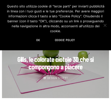
Questo sito utilizza cookie di “terze parti” per inviarti pubblicità
in linea con i tuoi gusti e le tue preferenze. Per avere maggiori
F
I
a
n
informazioni clicca il tasto a lato "Cookie Policy". Chiudendo il
c
s
banner (con il tasto "OK"), cliccando su un link o proseguendo
e
t
b
a
nella navigazione in altra modo, acconsenti all'utilizzo dei
o
g
cookie.
o
r
k
a
m
OK
COOKIE POLICY
CUCINA
Gills, le colorate ciotole 3D che si
compongono a piacere
BY
DESIGN STREET