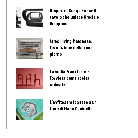
Meguru di Kengo Kuma: il
tavolo che unisce Grecia e
Giappone
Arredi living Maronese:
l’evoluzione della zona
giorno
La sedia Frankfurter:
l’ovvietà come scelta
radicale
L’anfiteatro ispirato a un
fiore di Mario Cucinella