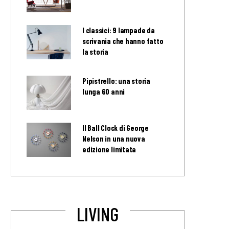
I classici: 9 lampade da
scrivania che hanno fatto
la storia
Pipistrello: una storia
lunga 60 anni
Il Ball Clock di George
Nelson in una nuova
edizione limitata
LIVING