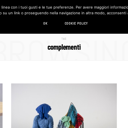
in linea con i tuoi gusti e le tue preferenze. Per avere maggiori informazio
DESIGN
LIVING
HI-TECH
CHI SIAMO
o su un link o proseguendo nella navigazione in altra modo, acconsenti al
OK
COOKIE POLICY
BROWSIN
TAG
complementi