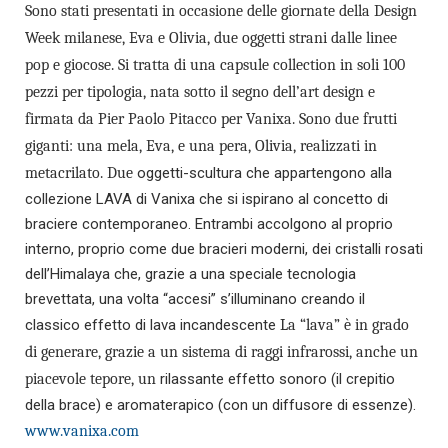
Sono stati presentati in occasione delle giornate della Design
Week milanese, Eva e Olivia, due oggetti strani dalle linee
pop e giocose.
Si tratta di una capsule collection in soli 100
pezzi per tipologia, nata sotto il segno dell’art design e
firmata da Pier Paolo Pitacco per Vanixa.
Sono due frutti
giganti: una mela, Eva, e una pera, Olivia, realizzati in
metacrilato. Due
oggetti-scultura che appartengono alla
collezione LAVA di Vanixa che si ispirano al concetto di
braciere contemporaneo. Entrambi accolgono al proprio
interno, proprio come due bracieri moderni, dei cristalli rosati
dell’Himalaya che, grazie a una speciale tecnologia
brevettata, una volta “accesi” s’illuminano creando il
classico effetto di lava incandescente
La “lava” è in grado
di generare, grazie a un sistema di raggi infrarossi, anche un
piacevole tepore, un
rilassante effetto sonoro (il crepitio
della brace) e aromaterapico (con un diffusore di essenze).
www.vanixa.com