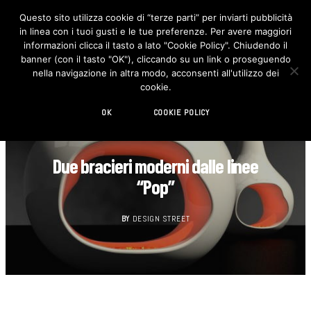
Questo sito utilizza cookie di “terze parti” per inviarti pubblicità
in linea con i tuoi gusti e le tue preferenze. Per avere maggiori
F
I
a
n
informazioni clicca il tasto a lato "Cookie Policy". Chiudendo il
c
s
banner (con il tasto "OK"), cliccando su un link o proseguendo
e
t
b
a
nella navigazione in altra modo, acconsenti all'utilizzo dei
o
g
cookie.
o
r
k
a
m
OK
COOKIE POLICY
DESIGN
Due bracieri moderni dalle linee
“Pop”
BY
DESIGN STREET