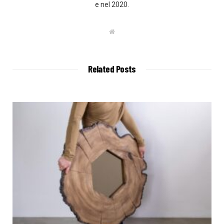
e nel 2020.
W
e
b
s
i
t
Related Posts
e