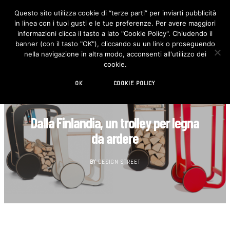
Questo sito utilizza cookie di “terze parti” per inviarti pubblicità
in linea con i tuoi gusti e le tue preferenze. Per avere maggiori
F
I
a
n
informazioni clicca il tasto a lato "Cookie Policy". Chiudendo il
c
s
banner (con il tasto "OK"), cliccando su un link o proseguendo
e
t
b
a
nella navigazione in altra modo, acconsenti all'utilizzo dei
o
g
cookie.
o
r
k
a
m
OK
COOKIE POLICY
DESIGN
Dalla Finlandia, un trolley per legna
da ardere
BY
DESIGN STREET