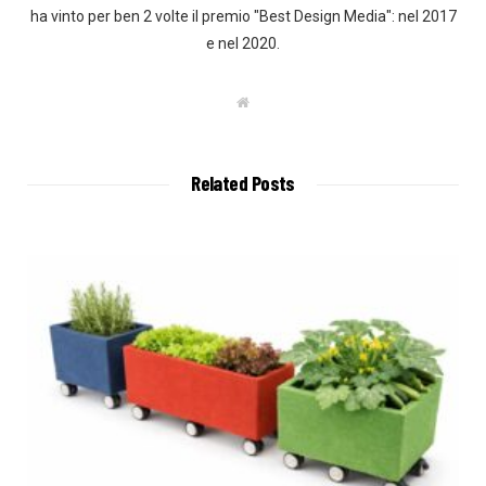
ha vinto per ben 2 volte il premio "Best Design Media": nel 2017
e nel 2020.
W
e
b
s
i
t
Related Posts
e