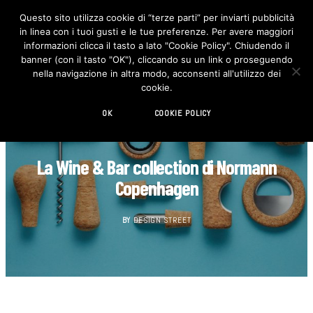
Questo sito utilizza cookie di “terze parti” per inviarti pubblicità
in linea con i tuoi gusti e le tue preferenze. Per avere maggiori
F
I
a
n
informazioni clicca il tasto a lato "Cookie Policy". Chiudendo il
c
s
banner (con il tasto "OK"), cliccando su un link o proseguendo
e
t
b
a
nella navigazione in altra modo, acconsenti all'utilizzo dei
o
g
cookie.
o
r
k
a
m
OK
COOKIE POLICY
CASA
La Wine & Bar collection di Normann
Copenhagen
BY
DESIGN STREET