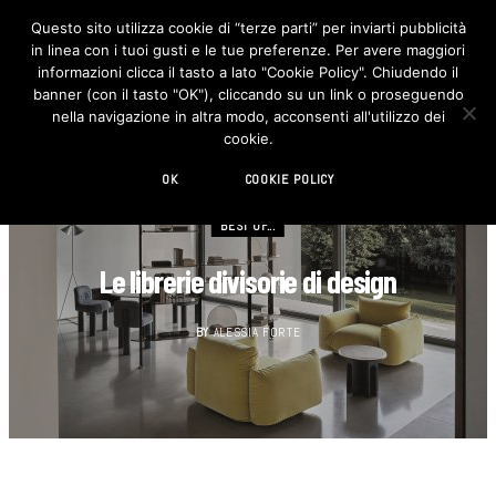
Questo sito utilizza cookie di “terze parti” per inviarti pubblicità
in linea con i tuoi gusti e le tue preferenze. Per avere maggiori
F
I
a
n
informazioni clicca il tasto a lato "Cookie Policy". Chiudendo il
c
s
banner (con il tasto "OK"), cliccando su un link o proseguendo
e
t
b
a
nella navigazione in altra modo, acconsenti all'utilizzo dei
o
g
cookie.
o
r
k
a
m
OK
COOKIE POLICY
BEST OF...
Le librerie divisorie di design
BY
ALESSIA FORTE