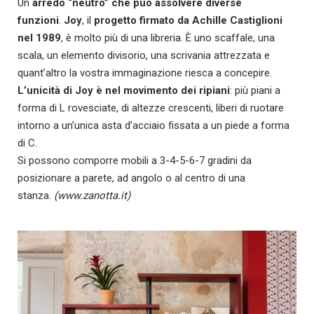
Un
arredo “neutro” che può assolvere diverse
funzioni
.
Joy
, il
progetto firmato da Achille Castiglioni
nel 1989
, è molto più di una libreria.
È uno
scaffale, una
scala, un elemento divisorio, una scrivania attrezzata e
quant’altro la vostra immaginazione riesca a concepire.
L’unicità di Joy è nel movimento dei ripiani
: più piani a
forma di L rovesciate, di altezze crescenti, liberi di ruotare
intorno a un’unica asta d’acciaio fissata a un piede a forma
di C.
Si possono comporre mobili a 3-4-5-6-7 gradini da
posizionare a parete, ad angolo o al centro di una
stanza.
(www.zanotta.it)