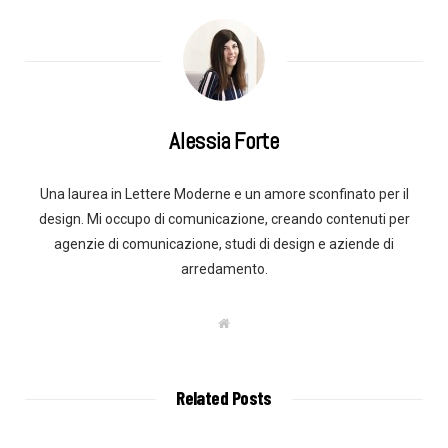
Alessia Forte
Una laurea in Lettere Moderne e un amore sconfinato per il
design. Mi occupo di comunicazione, creando contenuti per
agenzie di comunicazione, studi di design e aziende di
arredamento.
W
e
b
s
i
t
Related Posts
e