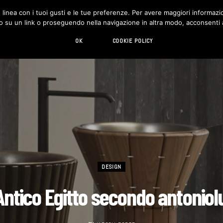
in linea con i tuoi gusti e le tue preferenze. Per avere maggiori informazio
DESIGN
LIVING
HI-TECH
CHI SIAMO
o su un link o proseguendo nella navigazione in altra modo, acconsenti al
OK
COOKIE POLICY
DESIGN
Antico Egitto secondo antoniol