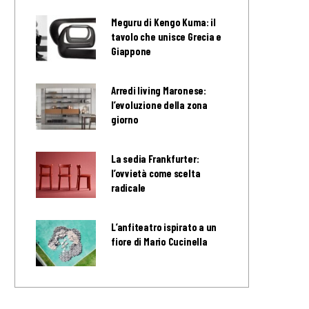
Meguru di Kengo Kuma: il
tavolo che unisce Grecia e
Giappone
Arredi living Maronese:
l’evoluzione della zona
giorno
La sedia Frankfurter:
l’ovvietà come scelta
radicale
L’anfiteatro ispirato a un
fiore di Mario Cucinella