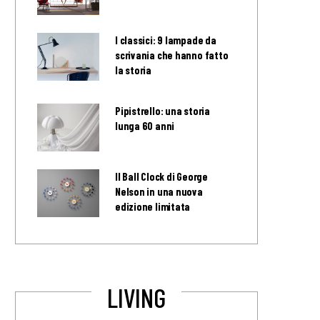
I classici: 9 lampade da
scrivania che hanno fatto
la storia
Pipistrello: una storia
lunga 60 anni
Il Ball Clock di George
Nelson in una nuova
edizione limitata
LIVING