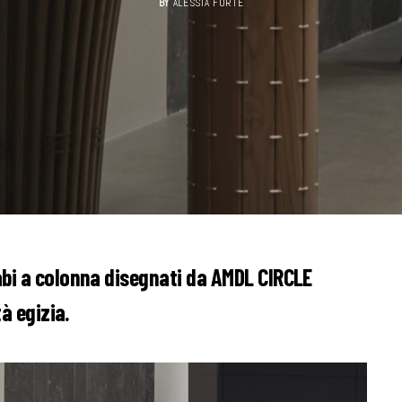
BY
ALESSIA FORTE
abi a colonna disegnati da AMDL CIRCLE
tà egizia.