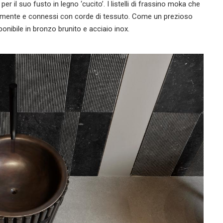
 il suo fusto in legno ‘cucito’. I listelli di frassino moka che
calmente e connessi con corde di tessuto. Come un prezioso
ponibile in bronzo brunito e acciaio inox.