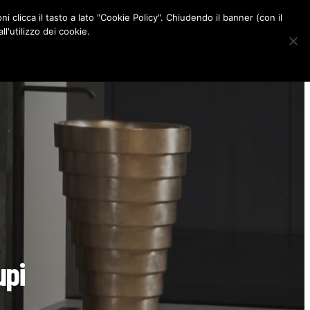
ni clicca il tasto a lato "Cookie Policy". Chiudendo il banner (con il
CONTATTI
l'utilizzo dei cookie.
F
I
P
L
a
n
i
i
c
s
n
n
e
t
t
k
b
a
e
e
o
g
r
d
o
r
e
I
k
a
s
n
m
t
upi