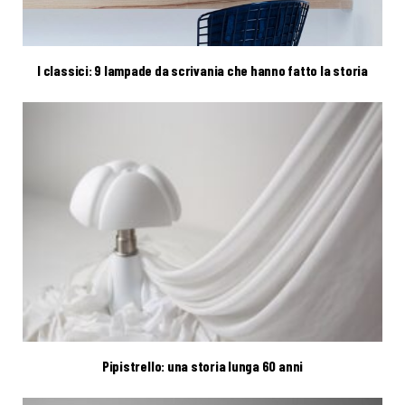
I classici: 9 lampade da scrivania che hanno fatto la storia
Pipistrello: una storia lunga 60 anni