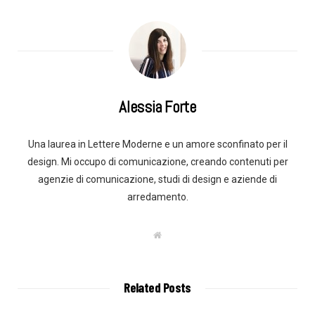
Alessia Forte
Una laurea in Lettere Moderne e un amore sconfinato per il
design. Mi occupo di comunicazione, creando contenuti per
agenzie di comunicazione, studi di design e aziende di
arredamento.
W
e
b
s
i
t
Related Posts
e