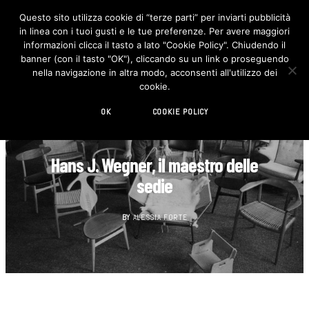
Questo sito utilizza cookie di “terze parti” per inviarti pubblicità
in linea con i tuoi gusti e le tue preferenze. Per avere maggiori
F
I
a
n
informazioni clicca il tasto a lato "Cookie Policy". Chiudendo il
c
s
banner (con il tasto "OK"), cliccando su un link o proseguendo
e
t
b
a
nella navigazione in altra modo, acconsenti all'utilizzo dei
o
g
cookie.
o
r
k
a
m
OK
COOKIE POLICY
DESIGN FILES
Hans J. Wegner, il maestro delle
sedie
BY
ALESSIA FORTE