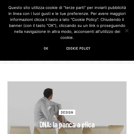
Questo sito utilizza cookie di “terze parti” per inviarti pubblicità
in linea con i tuoi gusti e le tue preferenze. Per avere maggiori
F
I
a
n
informazioni clicca il tasto a lato "Cookie Policy". Chiudendo il
c
s
banner (con il tasto "OK"), cliccando su un link o proseguendo
e
t
b
a
nella navigazione in altra modo, acconsenti all'utilizzo dei
o
g
BROWSIN
cookie.
o
r
TAG
k
a
m
panca
OK
COOKIE POLICY
DESIGN
DNA: la panca a elica