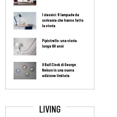
I classici: 9 lampade da
scrivania che hanno fatto
la storia
Pipistrello: una storia
lunga 60 anni
Il Ball Clock di George
Nelson in una nuova
edizione limitata
LIVING