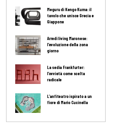
Meguru di Kengo Kuma: il
tavolo che unisce Grecia e
Giappone
Arredi living Maronese:
l’evoluzione della zona
giorno
La sedia Frankfurter:
l’ovvietà come scelta
radicale
L’anfiteatro ispirato a un
fiore di Mario Cucinella