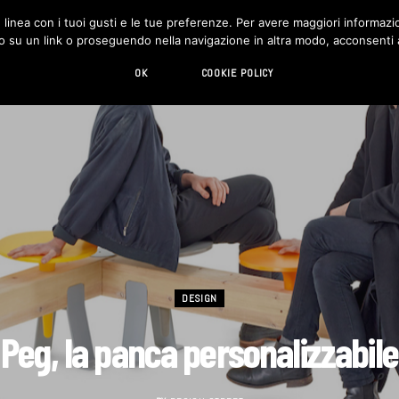
in linea con i tuoi gusti e le tue preferenze. Per avere maggiori informazio
DESIGN
LIVING
HI-TECH
CHI SIAMO
o su un link o proseguendo nella navigazione in altra modo, acconsenti al
OK
COOKIE POLICY
DESIGN
Peg, la panca personalizzabile