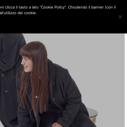
ni clicca il tasto a lato "Cookie Policy". Chiudendo il banner (con il
CONTATTI
l'utilizzo dei cookie.
F
I
P
L
a
n
i
i
c
s
n
n
e
t
t
k
b
a
e
e
o
g
r
d
o
r
e
I
k
a
s
n
m
t