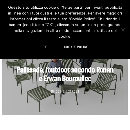
Questo sito utilizza cookie di “terze parti” per inviarti pubblicità
in linea con i tuoi gusti e le tue preferenze. Per avere maggiori
F
I
a
n
informazioni clicca il tasto a lato "Cookie Policy". Chiudendo il
c
s
banner (con il tasto "OK"), cliccando su un link o proseguendo
e
t
b
a
nella navigazione in altra modo, acconsenti all'utilizzo dei
o
g
cookie.
o
r
k
a
m
OK
COOKIE POLICY
DESIGN
Palissade, l’outdoor secondo Ronan
e Erwan Bouroullec
BY
DESIGN STREET