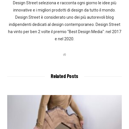
Design Street seleziona e racconta ogni giorno le idee più
innovative e i migliori prodotti di design da tutto il mondo.
Design Street è considerato uno dei più autorevoli blog
indipendenti dedicati al design contemporaneo. Design Street
ha vinto per ben 2 volte il premio "Best Design Media": nel 2017
e nel 2020.
W
e
b
s
i
t
Related Posts
e