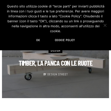
Questo sito utilizza cookie di “terze parti” per inviarti pubblicità
in linea con i tuoi gusti e le tue preferenze. Per avere maggiori
F
I
a
n
informazioni clicca il tasto a lato "Cookie Policy". Chiudendo il
c
s
banner (con il tasto "OK"), cliccando su un link o proseguendo
e
t
b
a
nella navigazione in altra modo, acconsenti all'utilizzo dei
o
g
cookie.
o
r
k
a
m
OK
COOKIE POLICY
DESIGN
TIMBER, LA PANCA CON LE RUOTE
BY
DESIGN STREET