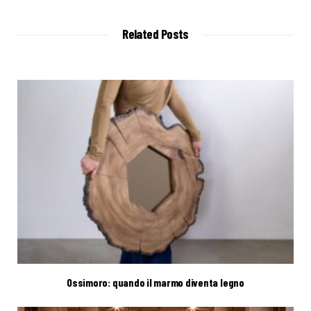
s
i
t
Related Posts
e
Ossimoro: quando il marmo diventa legno