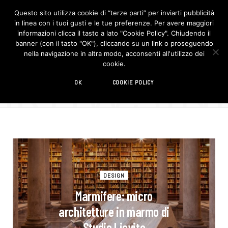
Questo sito utilizza cookie di “terze parti” per inviarti pubblicità
in linea con i tuoi gusti e le tue preferenze. Per avere maggiori
F
I
a
n
informazioni clicca il tasto a lato "Cookie Policy". Chiudendo il
c
s
banner (con il tasto "OK"), cliccando su un link o proseguendo
e
t
b
a
nella navigazione in altra modo, acconsenti all'utilizzo dei
o
g
BROWSIN
cookie.
o
r
TAG
k
a
m
marmo
OK
COOKIE POLICY
DESIGN
Marmifere: micro
architetture in marmo di
Studio Lievito