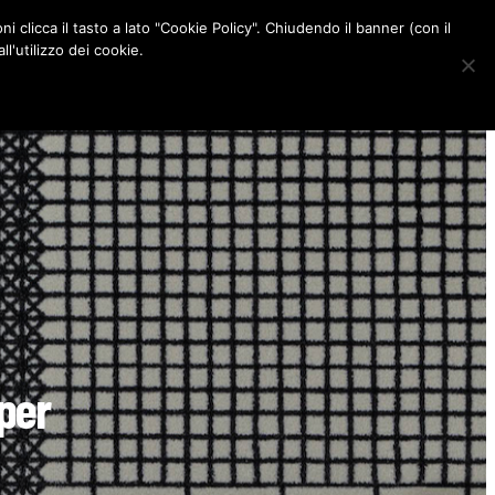
ni clicca il tasto a lato "Cookie Policy". Chiudendo il banner (con il
CONTATTI
l'utilizzo dei cookie.
F
I
P
L
a
n
i
i
c
s
n
n
e
t
t
k
b
a
e
e
o
g
r
d
o
r
e
I
k
a
s
n
m
t
 per