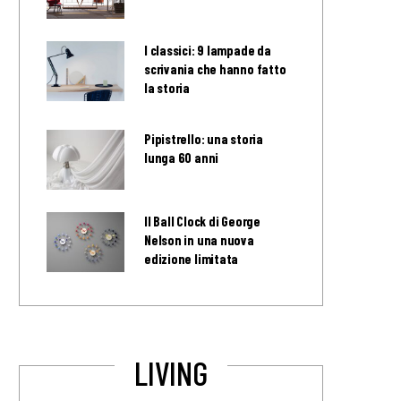
I classici: 9 lampade da
scrivania che hanno fatto
la storia
Pipistrello: una storia
lunga 60 anni
Il Ball Clock di George
Nelson in una nuova
edizione limitata
LIVING