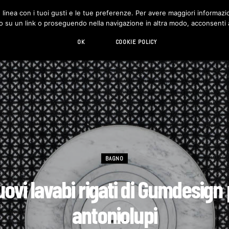
in linea con i tuoi gusti e le tue preferenze. Per avere maggiori informazio
DESIGN
LIVING
HI-TECH
CHI SIAMO
o su un link o proseguendo nella navigazione in altra modo, acconsenti al
OK
COOKIE POLICY
BAGNO
uovi lavabi rigati di Gumdesign
antoniolupi