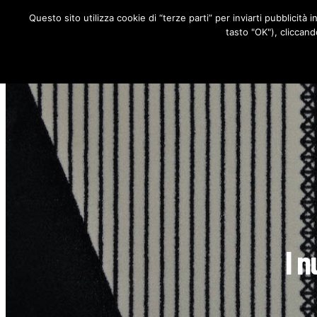
Questo sito utilizza cookie di “terze parti” per inviarti pubblicità 
RUBRICHE
tasto "OK"), cliccand
I n