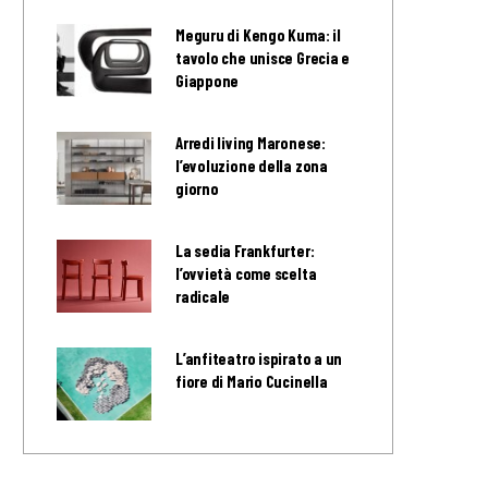
Meguru di Kengo Kuma: il
tavolo che unisce Grecia e
Giappone
Arredi living Maronese:
l’evoluzione della zona
giorno
La sedia Frankfurter:
l’ovvietà come scelta
radicale
L’anfiteatro ispirato a un
fiore di Mario Cucinella