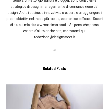
Sono architetto, giornalista e blogger. Sono consulente
strategico di design management e di comunicazione del
design. Aiuto i business innovativi a crescere e a raggiungere i
propri obiettivi nel modo più rapido, economico, efficace. Scopri
di più sul mio sito ww.massimorosati.it Se pensi che posso
essere d'aiuto anche a te, contattami qui:
redazione@designstreet.it
W
e
b
s
i
t
Related Posts
e