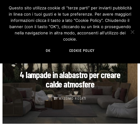
Questo sito utilizza cookie di “terze parti” per inviarti pubblicità
in linea con i tuoi gusti e le tue preferenze. Per avere maggiori
F
I
a
n
informazioni clicca il tasto a lato "Cookie Policy". Chiudendo il
c
s
banner (con il tasto "OK"), cliccando su un link o proseguendo
e
t
b
a
nella navigazione in altra modo, acconsenti all'utilizzo dei
o
g
cookie.
o
r
k
a
m
OK
COOKIE POLICY
DESIGN
4 lampade in alabastro per creare
calde atmosfere
BY
MASSIMO ROSATI