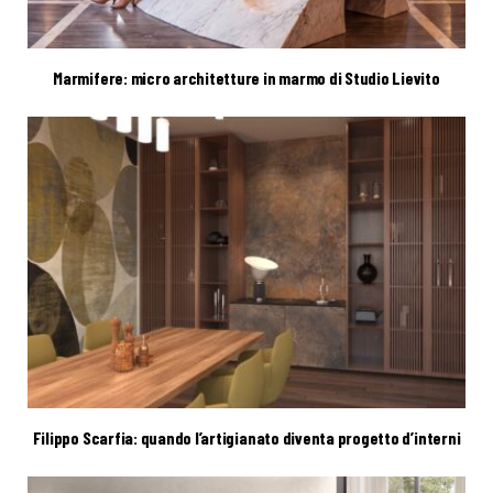
Marmifere: micro architetture in marmo di Studio Lievito
Filippo Scarfia: quando l’artigianato diventa progetto d’interni