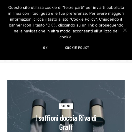
Questo sito utilizza cookie di “terze parti” per inviarti pubblicità
in linea con i tuoi gusti e le tue preferenze. Per avere maggiori
F
I
a
n
informazioni clicca il tasto a lato "Cookie Policy". Chiudendo il
c
s
banner (con il tasto "OK"), cliccando su un link o proseguendo
e
t
b
a
nella navigazione in altra modo, acconsenti all'utilizzo dei
o
g
BROWSIN
cookie.
o
r
TAG
k
a
m
doccia
OK
COOKIE POLICY
BAGNO
I soffioni doccia Riva di
Graff