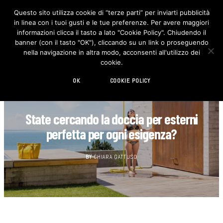
Questo sito utilizza cookie di “terze parti” per inviarti pubblicità
in linea con i tuoi gusti e le tue preferenze. Per avere maggiori
F
I
a
n
informazioni clicca il tasto a lato "Cookie Policy". Chiudendo il
c
s
banner (con il tasto "OK"), cliccando su un link o proseguendo
e
t
b
a
nella navigazione in altra modo, acconsenti all'utilizzo dei
o
g
cookie.
o
r
k
a
m
OK
COOKIE POLICY
DECORAZIONE
State cercando la doccia per esterni
perfetta per ogni esigenza?
BY
CHIARA GATTUSO