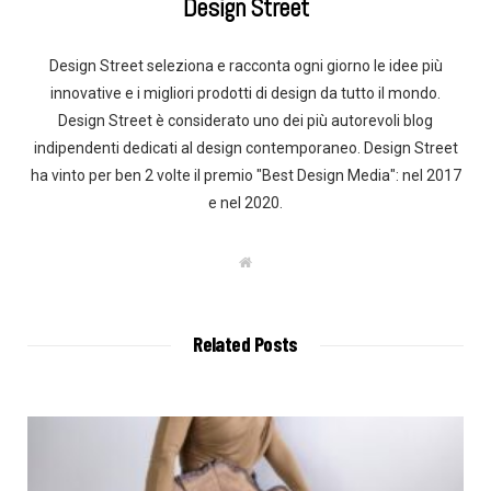
Design Street
Design Street seleziona e racconta ogni giorno le idee più
innovative e i migliori prodotti di design da tutto il mondo.
Design Street è considerato uno dei più autorevoli blog
indipendenti dedicati al design contemporaneo. Design Street
ha vinto per ben 2 volte il premio "Best Design Media": nel 2017
e nel 2020.
W
e
b
s
i
t
Related Posts
e