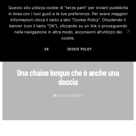
Questo sito utilizza cookie di “terze parti” per inviarti pubblicità
in linea con i tuoi gusti e le tue preferenze. Per avere maggiori
F
I
a
n
informazioni clicca il tasto a lato "Cookie Policy". Chiudendo il
c
s
banner (con il tasto "OK"), cliccando su un link o proseguendo
e
t
b
a
nella navigazione in altra modo, acconsenti all'utilizzo dei
o
g
cookie.
o
r
k
a
m
OK
COOKIE POLICY
DESIGN
Una chaise longue che è anche una
doccia
BY
DESIGN STREET