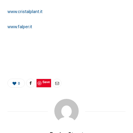
www.cristalplant.it
www.falper.it
Save
0