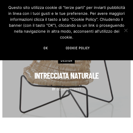
Questo sito utilizza cookie di “terze parti” per inviarti pubblicità
in linea con i tuoi gusti e le tue preferenze. Per avere maggiori
F
I
a
n
informazioni clicca il tasto a lato "Cookie Policy". Chiudendo il
c
s
banner (con il tasto "OK"), cliccando su un link o proseguendo
e
t
b
a
nella navigazione in altra modo, acconsenti all'utilizzo dei
o
g
cookie.
o
r
k
a
m
OK
COOKIE POLICY
DESIGN
INTRECCIATA NATURALE
BY
DESIGN STREET