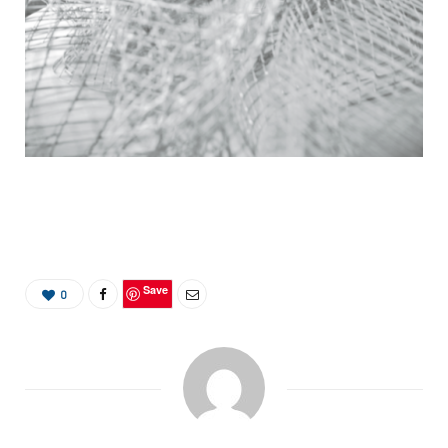
Save
0