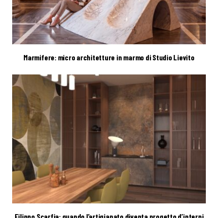
Marmifere: micro architetture in marmo di Studio Lievito
Filippo Scarfia: quando l’artigianato diventa progetto d’interni