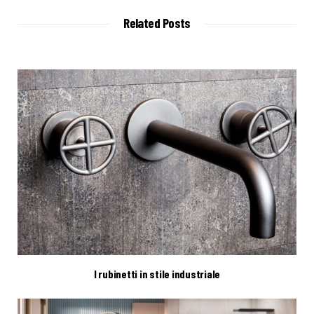
i
t
Related Posts
e
I rubinetti in stile industriale