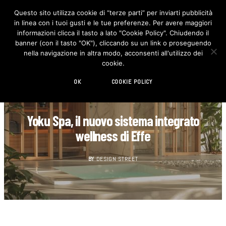
Questo sito utilizza cookie di “terze parti” per inviarti pubblicità
in linea con i tuoi gusti e le tue preferenze. Per avere maggiori
F
I
a
n
informazioni clicca il tasto a lato "Cookie Policy". Chiudendo il
c
s
banner (con il tasto "OK"), cliccando su un link o proseguendo
e
t
b
a
nella navigazione in altra modo, acconsenti all'utilizzo dei
o
g
cookie.
o
r
k
a
m
OK
COOKIE POLICY
BAGNO
Yoku Spa, il nuovo sistema integrato
wellness di Effe
BY
DESIGN STREET