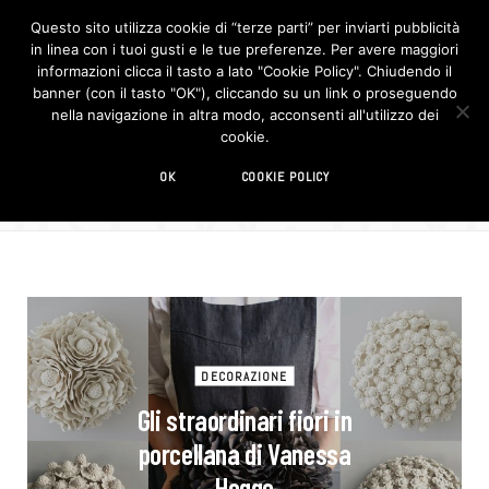
Questo sito utilizza cookie di “terze parti” per inviarti pubblicità
in linea con i tuoi gusti e le tue preferenze. Per avere maggiori
F
I
a
n
informazioni clicca il tasto a lato "Cookie Policy". Chiudendo il
c
s
banner (con il tasto "OK"), cliccando su un link o proseguendo
e
t
b
a
nella navigazione in altra modo, acconsenti all'utilizzo dei
o
g
BROWSIN
cookie.
o
r
TAG
k
a
m
ceramica
OK
COOKIE POLICY
DECORAZIONE
Gli straordinari fiori in
porcellana di Vanessa
Hogge