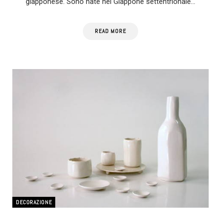
giapponese. Sono nate nel Giappone settentrionale…
READ MORE
DECORAZIONE